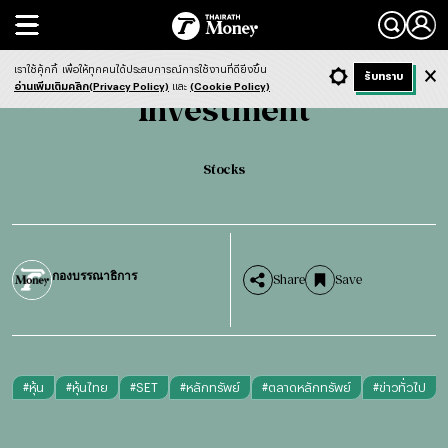
Search
Investment
Stocks
เราใช้คุ้กกี้
เพื่อให้ทุกคนได้ประสบการณ์การใช้งานที่ดียิ่งขึ้น
+ ก
- ก
รับทราบ
Light
Dark
ฟังข่าว
อ่านเพิ่มเติมคลิก(Privacy Policy)
และ
(Cookie Policy)
Investment
Stocks
กองบรรณาธิการ
Share
Save
#
หุ้น
#
หุ้นไทย
#
SET
#
หลักทรัพย์
#
ตลาดหลักทรัพย์
#
ข่าวทั่วไป