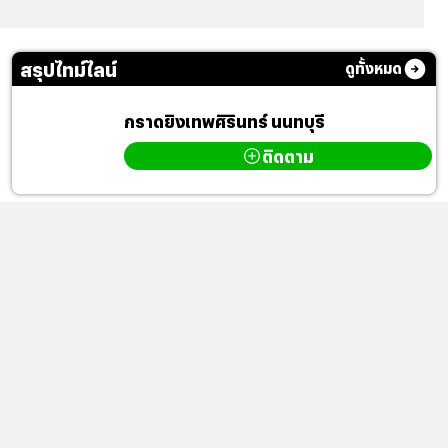
สรุปไทม์ไลน์
ดูทั้งหมด
กราดยิงเทพศิรินทร์ นนทบุรี
ติดตาม