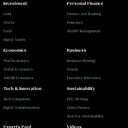
Investment
Personal Finance
Gold
Finance and Banking
Stocks
Insurance
Fund
Wealth Management
Digital Assets
Economics
Business
Thai Economics
Business Strategy
Global Economics
Trends
ASEAN Economics
Executive Interviews
Tech & Innovation
Sustainability
Tech Companies
ESG Strategy
Digital Transformation
Green Finance
Tech For Sustainability
Experts Pool
Videos