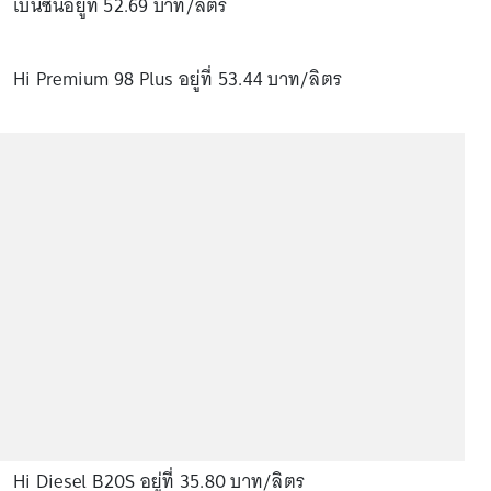
เบนซินอยู่ที่ 52.69 บาท/ลิตร
Hi Premium 98 Plus อยู่ที่ 53.44 บาท/ลิตร
Hi Diesel B20S อยู่ที่ 35.80 บาท/ลิตร