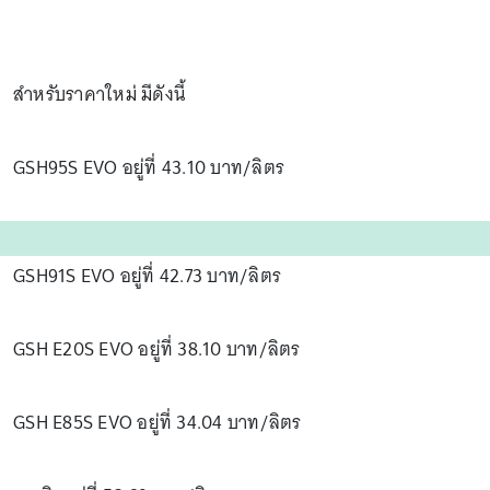
สำหรับราคาใหม่ มีดังนี้
GSH95S EVO อยู่ที่ 43.10 บาท/ลิตร
GSH91S EVO อยู่ที่ 42.73 บาท/ลิตร
GSH E20S EVO อยู่ที่ 38.10 บาท/ลิตร
GSH E85S EVO อยู่ที่ 34.04 บาท/ลิตร