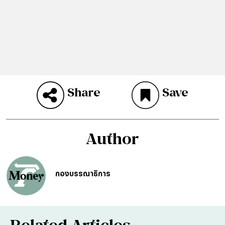
Share
Save
Author
กองบรรณาธิการ