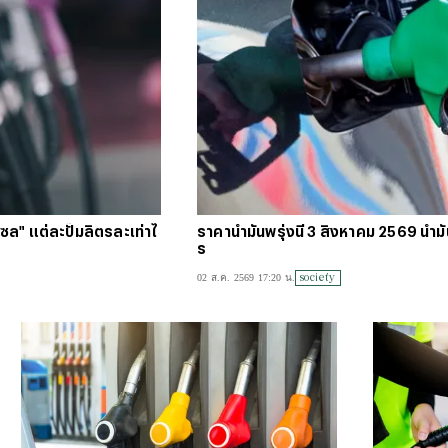
#
บัตร
#
ตารา
เซล" แต่ละปั๊มลิตรละเท่าไ
ราคาน้ำมันพรุ่งนี้ 3 สิงหาคม 2569 น้ำมั
ร
society
02 ส.ค. 2569 17:20 น.