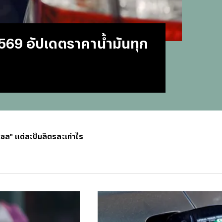
#
บทสว
#
แคปช
#
แปลภ
 2569 อัปเดตราคาน้ำมันทุก
#
ราคา
#
Thai
#
ฟอนต
#
แคปชั
#
แคปช
#
บทส
#
ทีมช
#
คารา
เซล" แต่ละปั๊มลิตรละเท่าไร
#
Mirro
#
พรูเด
#
ลิเวอ
#
ข่าวก
#
บทสว
#
แมนย
#
วอลเ