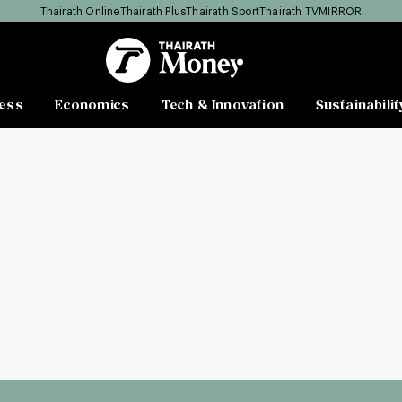
Thairath Online
Thairath Plus
Thairath Sport
Thairath TV
MIRROR
ess
Economics
Tech & Innovation
Sustainabilit