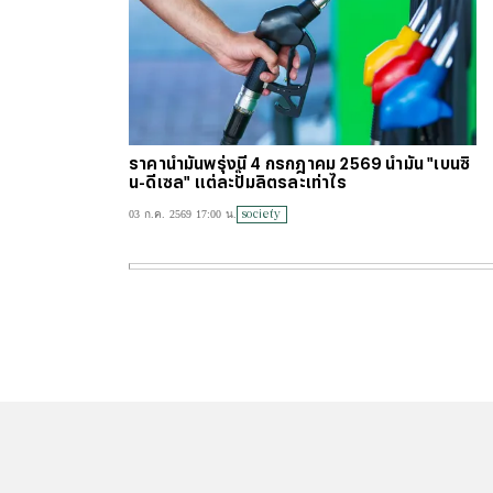
ราคาน้ำมันพรุ่งนี้ 4 กรกฎาคม 2569 น้ำมัน "เบนซิ
น-ดีเซล" แต่ละปั๊มลิตรละเท่าไร
society
03 ก.ค. 2569 17:00 น.