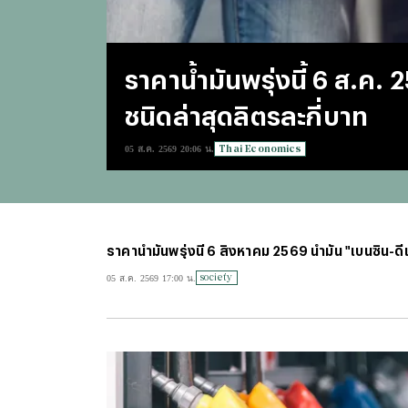
ราคาน้ำมันพรุ่งนี้ 6 ส.ค.
ชนิดล่าสุดลิตรละกี่บาท
Thai Economics
05 ส.ค. 2569 20:06 น.
ราคาน้ำมันพรุ่งนี้ 6 สิงหาคม 2569 น้ำมัน "เบนซิน-ดี
society
05 ส.ค. 2569 17:00 น.