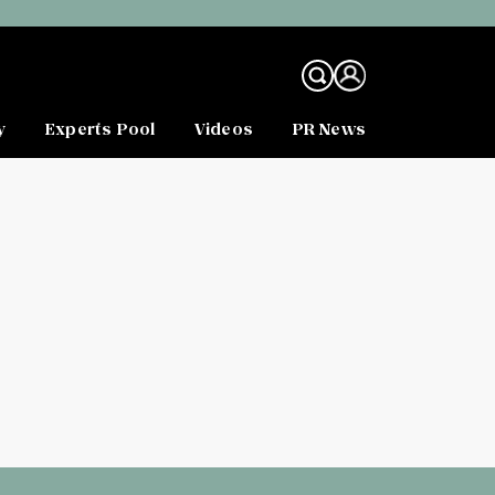
y
Experts Pool
Videos
PR News