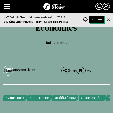
Search
Economics
Thai Economics
เราใช้คุ้กกี้
เพื่อให้ทุกคนได้ประสบการณ์การใช้งานที่ดียิ่งขึ้น
+ ก
- ก
รับทราบ
Light
Dark
ฟังข่าว
อ่านเพิ่มเติมคลิก(Privacy Policy)
และ
(Cookie Policy)
Economics
Thai Economics
กองบรรณาธิการ
Share
Save
#
Virtual Bank
#
ธนาคารดิจิทัล
#
เอซีเอ็ม โฮลดิ้ง
#
ธนาคารกรุงไทย
#
S