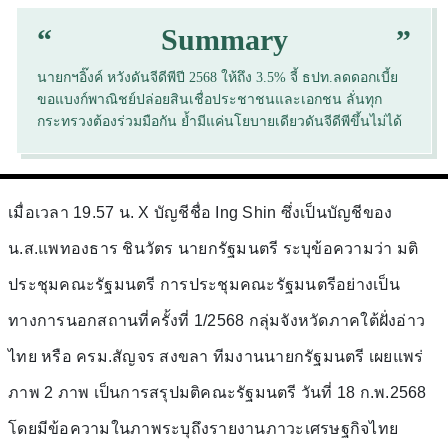
“
“
Summary
นายกฯอิ๊งค์ หวังดันจีดีพีปี 2568 ให้ถึง 3.5% จี้ ธปท.ลดดอกเบี้ย
ขอแบงก์พาณิชย์ปล่อยสินเชื่อประชาชนและเอกชน ลั่นทุก
กระทรวงต้องร่วมมือกัน ย้ำมีแค่นโยบายเดียวดันจีดีพีขึ้นไม่ได้
เมื่อเวลา 19.57 น. X บัญชีชื่อ Ing Shin ซึ่งเป็นบัญชีของ
น.ส.แพทองธาร ชินวัตร นายกรัฐมนตรี ระบุข้อความว่า มติ
ประชุมคณะรัฐมนตรี การประชุมคณะรัฐมนตรีอย่างเป็น
ทางการนอกสถานที่ครั้งที่ 1/2568 กลุ่มจังหวัดภาคใต้ฝั่งอ่าว
ไทย หรือ ครม.สัญจร สงขลา ทีมงานนายกรัฐมนตรี เผยแพร่
ภาพ 2 ภาพ เป็นการสรุปมติคณะรัฐมนตรี วันที่ 18 ก.พ.2568
โดยมีข้อความในภาพระบุถึงรายงานภาวะเศรษฐกิจไทย