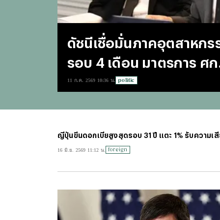
ดัชนีเชื่อมั่นภาคอุตสาหก
รอบ 4 เดือน มาตรการ ศก
politic
11 ก.ค. 2569 10:36 น.
ญี่ปุ่นขึ้นดอกเบี้ยสูงสุดรอบ 31 ปี แตะ 1% รับความเสี
foreign
16 มิ.ย. 2569 11:12 น.