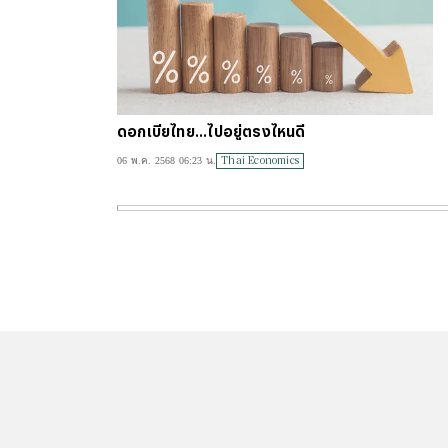
ดอกเบี้ยไทย...ไปอยู่ตรงไหนดี
Thai Economics
06 พ.ค. 2568 06:23 น.