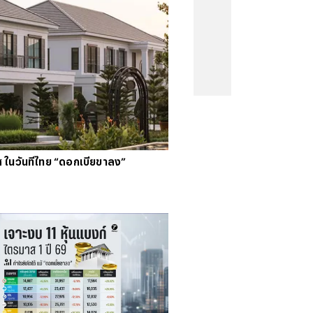
คนจน
#
ไทยลีก
#
เจลีก
#
โปรแกรมฟุตบอล
งคะแนนพรีเมียร์ลีก
#
ข่าวลิเวอร์พูล
#
โควิด-19
ศ ในวันที่ไทย “ดอกเบี้ยขาลง”