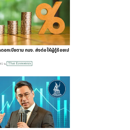
อกเบี้ยตาม กนง. ส่งต่อให้ผู้กู้ร้อยเป
Thai Economics
45 น.