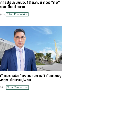
การประชุมกนง. 13 ส.ค. นี้ ควร “คง”
ดอกเบี้ยนโยบาย
Thai Economics
54 น.
ิ” ถอดรหัส “สงครามการค้า” สแกนจุ
หยุดนโยบายปูพรม
Thai Economics
:24 น.