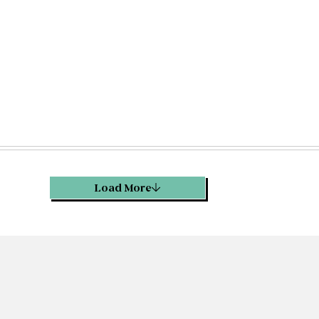
Load More