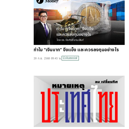
ทำไม “เงินบาท” จึงแข็ง และควรลงทุนอย่างไร
Columnist
20 ก.ย. 2568 09:43 น.