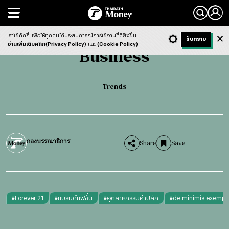
Search
Business
Trends
เราใช้คุ้กกี้
เพื่อให้ทุกคนได้ประสบการณ์การใช้งานที่ดียิ่งขึ้น
+ ก
- ก
รับทราบ
Light
Dark
ฟังข่าว
อ่านเพิ่มเติมคลิก(Privacy Policy)
และ
(Cookie Policy)
Business
Trends
กองบรรณาธิการ
Share
Save
#
Forever 21
#
แบรนด์แฟชั่น
#
อุตสาหกรรมค้าปลีก
#
de minimis exempt