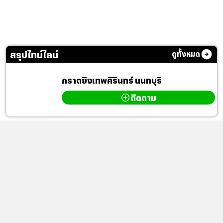
สรุปไทม์ไลน์
ดูทั้งหมด
กราดยิงเทพศิรินทร์ นนทบุรี
ติดตาม