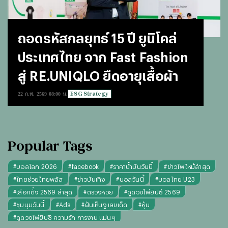
ถอดรหัสกลยุทธ์ 15 ปี ยูนิโคล่
ประเทศไทย จาก Fast Fashion
สู่ RE.UNIQLO ยืดอายุเสื้อผ้า
ESG Strategy
22 ก.พ. 2569 08:00 น.
Popular Tags
#
บอลโลก 2026
#
facebook
#
ราคาน้ำมันวันนี้
#
ข่าวไฟไหม้ล่าสุด
#
ไทยช่วยไทยพลัส
#
ข่าวบันเทิง
#
บอลวันนี้
#
บอลไทย U23
#
เลือกตั้ง 2569 ล่าสุด
#
ตรวจหวย
#
ดูดวงไพ่ยิปซี 2569
#
ชุมนุมวันนี้
#
Ads
#
ฝันเห็นงู เลขเด็ด
#
หุ้น
#
ดูดวงไพ่ยิปซี ความรัก การงาน แม่นๆ