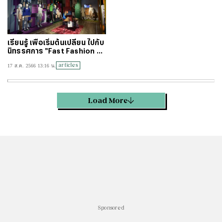
เรียนรู้ เพื่อเริ่มต้นเปลี่ยน ไปกับ
นิทรรศการ "Fast Fashion ช็อ
ปล้างโลก"
articles
17 ส.ค. 2566 13:16 น.
Load More
Sponsored