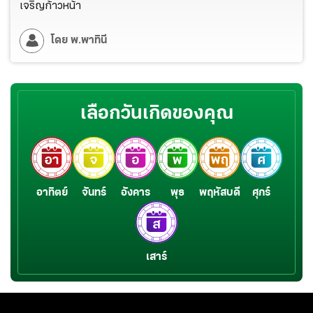
เจริญก้าวหน้า
โดย
พ.พาทินี
เลือกวันเกิดของคุณ
อาทิตย์
จันทร์
อังคาร
พุธ
พฤหัสบดี
ศุกร์
เสาร์