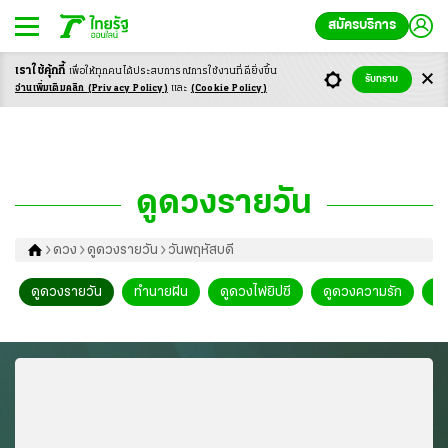
สมัครบริการ
เราใช้คุ้กกี้
เพื่อให้ทุกคนได้ประสบ
การณ์การใช้งานที่ดียิ่งขึ้น
รับทราบ
อ่านเพิ่มเติมคลิก
(Privacy Policy)
และ
(Cookie Policy)
ดูดวงรายวัน
ดวง
ดูดวงรายวัน
วันพฤหัสบดี
ดูดวงรายวัน
ทำนายฝัน
ดูดวงไพ่ยิปซี
ดูดวงความรัก
ดู