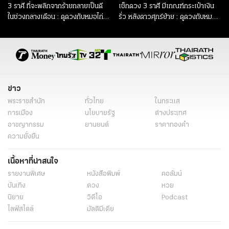
3 ราศี ที่จะพลิกจากร้ายกลายเป็นดี
เช็กดวง 3 ราศี มีเกณฑ์กระเป๋าเงิน
ในช่วงกลางเดือน : ดูดวงกับหมอไก่
รั่ว หลังดาวศุกร์ย้าย : ดูดวงกับหมอ
พ.พาทินี
ไก่ พ.พาทินี
ข่าว
พระราชสำนัก
ทั่วไทย
ในกระแส
การเมือง
นโยบายรัฐ
ต่างประเทศ
อาชญากรรม
ยานยนต์
ราคาทองคำ
ความยั่งยืน
เนื้อหาที่น่าสนใจ
รายงานพิเศษ
หนังสือพิมพ์
คอลัมน์
บันเทิง
ดวง
หวย
นิยาย
วิดีโอ
Podcast
ไลฟ์สไตล์
มัลติมีเดีย