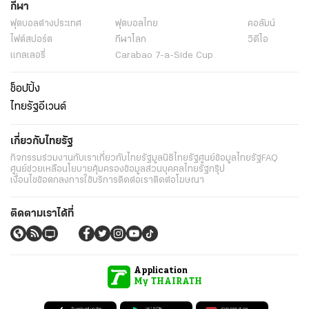
กีฬา
ฟุตบอลต่่างประเทศ
ฟุตบอลไทย
คอลัมน์
ไฟต์สปอร์ต
กีฬาโลก
วิดีโอ
แกลเลอรี่
Carabao 7-a-Side Cup
ช็อปปิ้ง
ไทยรัฐอีเวนต์
เกี่ยวกับไทยรัฐ
กิจกรรม
ร่วมงานกับเรา
เกี่ยวกับไทยรัฐ
มูลนิธิไทยรัฐ
ศูนย์ข้อมูลไทยรัฐ
FAQ
ศูนย์ช่วยเหลือ
นโยบายคุ้มครองข้อมูลส่วนบุคคลไทยรัฐกรุ๊ป
เงื่อนไขข้อตกลงการใช้บริการ
ติดต่อเรา
ติดต่อโฆษณา
ติดตามเราได้ที่
Application
My THAIRATH