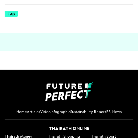
TAG
Home
Articles
Video
Infographic
Sustainability Report
PR News
THAIRATH ONLINE
Thairath Money
Thairath Shopping
Thairath Sport