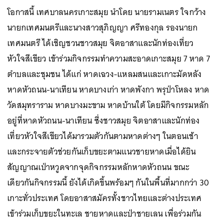
โอกาสนี้ เทศบาลนครเกาะสมุย นำโดย นายรามเนตร ใจกว้าง
นายกเทศมนตรีและนางสาวสุภิญญา ศรีทองกุล
รองนายก
เทศมนตรี
ได้เชิญชวนชาวสมุย จิตอาสาและนักท่องเที่ยว
หัวใจสีเขียว เข้าร่วมกิจกรรมทำความสะอาดเกาะสมุย 7 หาด 7
ตำบลและชุมชน ได้แก่ หาดเฉวง-แหลมสนและเกาะมัดหลัง
หาดหัวถนน-นาเทียน หาดบางเก่า หาดพังกา พรุป่าโหลง หาด
วัด
สมุทราราม
หาดบางมะขาม หาดบ้านใต้ โดยมีกิจกรรมหลัก
อยู่ที่หาดหัวถนน-นาเทียน ซึ่งชาวสมุย จิตอาสาและนักท่อง
เที่ยวหัวใจสีเขียวได้มารวมตัวกันตามหาดต่างๆ ในตอนเช้า
และกระจายตัวช่วยกันเก็บขยะตามแนวชายหาดเมื่อได้ยิน
สัญญาณ
เป่าหวูด
จากจุดกิจกรรมหลักหาดหัวถนน ขณะ
เดียวกันกิจกรรมนี้ ยังได้เกิดขึ้นพร้อมๆ กันในพื้นที่มากกว่า 30
เกาะทั่วประเทศ โดยอาสาสมัครทั้งชาวไทยและต่างประเทศ
เข้าร่วมเก็บขยะในทะเล ชายหาดและป่าชายเลน เพื่อร่วมกัน