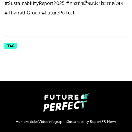
#SustainabilityReport2025 #การท่าเรือแห่งประเทศไทย
#ThairathGroup #FuturePerfect
TAG
Home
Articles
Video
Infographic
Sustainability Report
PR News