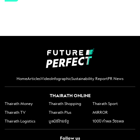
Home
Articles
Video
Infographic
Sustainability Report
PR News
THAIRATH ONLINE
Thairath Money
Thairath Shopping
Thairath Sport
Thairath TV
Thairath Plus
MIRROR
Thairath Logistics
มูลนิธิไทยรัฐ
100ปี กำพล วัชรพล
Follow us