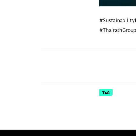
#SustainabilityR
#ThairathGroup
TAG