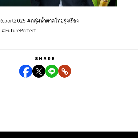
eport2025 #กลุ่มน้ำตาลไทยรุ่งเรือง
 #FuturePerfect
SHARE