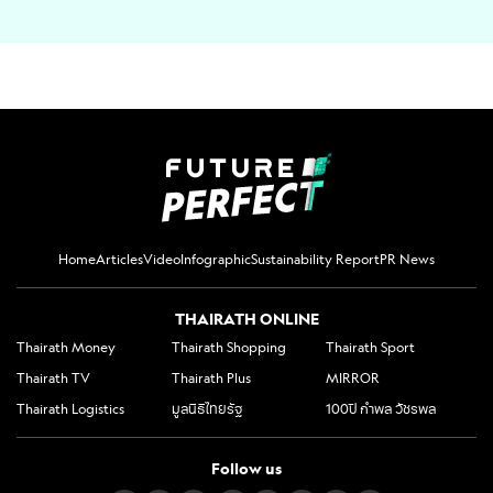
Home
Articles
Video
Infographic
Sustainability Report
PR News
THAIRATH ONLINE
Thairath Money
Thairath Shopping
Thairath Sport
Thairath TV
Thairath Plus
MIRROR
Thairath Logistics
มูลนิธิไทยรัฐ
100ปี กำพล วัชรพล
Follow us