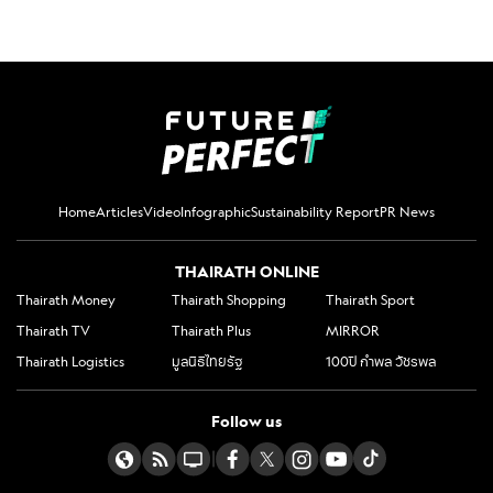
Home
Articles
Video
Infographic
Sustainability Report
PR News
THAIRATH ONLINE
Thairath Money
Thairath Shopping
Thairath Sport
Thairath TV
Thairath Plus
MIRROR
Thairath Logistics
มูลนิธิไทยรัฐ
100ปี กำพล วัชรพล
Follow us
|