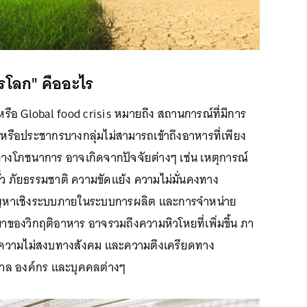
รโลก" คืออะไร
รือ Global food crisis หมายถึง สถานการณ์ที่มีการ
ือประชากรบางกลุ่มไม่สามารถเข้าถึงอาหารที่เพียง
างโภชนาการ อาจเกิดจากปัจจัยต่างๆ เช่น เหตุการณ์
ว ภัยธรรมชาติ ความขัดแย้ง ความไม่มั่นคงทาง
ญหาเชิงระบบภายในระบบการผลิต และการจำหน่าย
ของวิกฤติอาหาร อาจรวมถึงความหิวโหยที่เพิ่มขึ้น ภา
ความไม่สงบทางสังคม และความตึงเครียดทาง
ฐบาล องค์กร และบุคคลต่างๆ