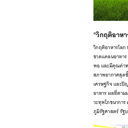
"วิกฤติอาหา
วิกฤติอาหารโลก ห
ขาดแคลนอาหาร หร
พอ และมีคุณค่าท
สภาพอากาศสุดขั้
เศรษฐกิจ และปั
อาหาร ผลที่ตามมา
วะทุพโภชนาการ 
ภูมิรัฐศาสตร์ รั