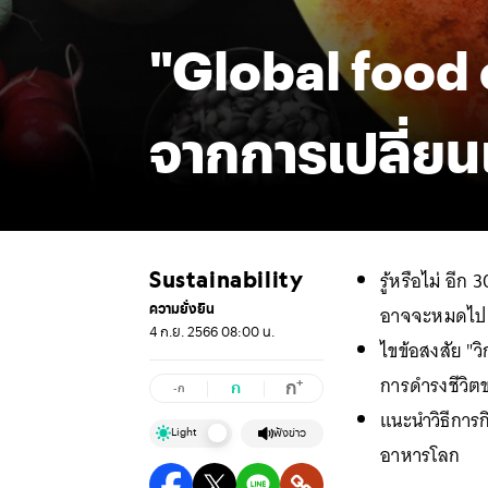
"Global food 
จากการเปลี่
รู้หรือไม่ อีก
Sustainability
ความยั่งยืน
อาจจะหมดไป 
4 ก.ย. 2566 08:00 น.
ไขข้อสงสัย "
การดำรงชีวิต
+
ก
ก
-ก
แนะนำวิธีการก
Light
ฟังข่าว
อาหารโลก