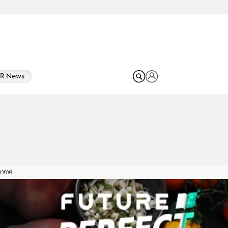
R News
อากาศ