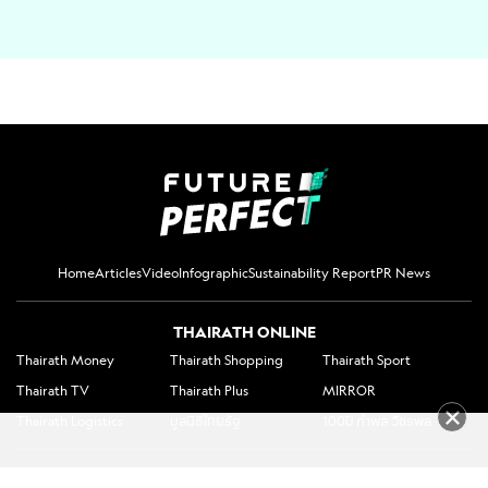
Home
Articles
Video
Infographic
Sustainability Report
PR News
THAIRATH ONLINE
Thairath Money
Thairath Shopping
Thairath Sport
Thairath TV
Thairath Plus
MIRROR
Thairath Logistics
มูลนิธิไทยรัฐ
100ปี กำพล วัชรพล
Follow us