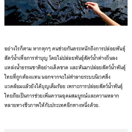
อย่างไรก็ตาม หากทุกๆ คนช่วยกันตระหนักถึงการปล่อยพันธุ์
สัตว์น้ำเพื่อการทำบุญ โดยไม่ปล่อยพันธุ์สัตว์น้ำต่างถิ่นลง
แหล่งน้ำธรรมชาติอย่างเด็ดขาด และหันมาปล่อยสัตว์น้ำพันธุ์
ไทยที่ถูกต้องแทน นอกจากจะไม่ทำลายระบบนิเวศสิ่ง
แวดล้อมแล้วยังได้บุญเต็มร้อย เพราะการปล่อยสัตว์น้ำพันธุ์
ไทยถือเป็นการช่วยเพิ่มความอุดมสมบูรณ์และความหลาก
หลายทางชีวภาพให้กับประเทศอีกทางหนึ่งด้วย.