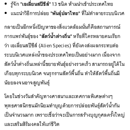
รู้จัก
"เอเลี่ยนสปีชีส์"
13 ชนิด ห้ามนำเข้าประเทศไทย
แนะนำวิธีการปล่อย
"พันธุ์ปลาไทย"
ที่ไม่ทำลายระบบนิเวศ
กลายเป็นอีกหนึ่งปัญหาของสิ่งแวดล้อมนั่นก็คือสถานการณ์
การแพร่พันธุ์ของ
"สัตว์น้ำต่างถิ่น"
หรือที่ใครหลายคนเรียก
ว่า เอเลี่ยนสปีชีส์ (Alien Species) ที่ยังคงส่งผลกระทบต่อ
ระบบนิเวศแหล่งน้ำของประเทศไทยเป็นอย่างมาก เนื่องจาก
สัตว์น้ำต่างถิ่นเหล่านี้ขยายพันธุ์อย่างรวดเร็ว สามารถอยู่ได้ใน
เกือบทุกระบบนิเวศ จนรุกรานสัตว์พื้นถิ่น ทำให้สัตว์พื้นถิ่นมี
น้อยลงจนอาจสูญพันธุ์
โดยในช่วงวันสำคัญทางศาสนาและเทศกาลพิเศษต่างๆ
พุทธศาสนิกชนมักนิยมทำบุญด้วยการปล่อยพันธุ์สัตว์น้ำกัน
เป็นจำนวนมาก เพราะเชื่อว่าจะเป็นการสร้างบุญกุศลครั้งใหญ่
และเสริมสิริมงคลให้แก่ชีวิต