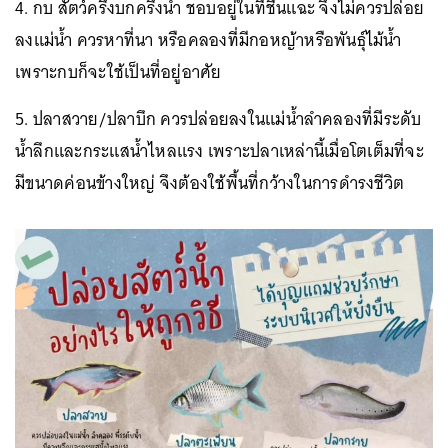
4. กบ สัตว์ครึ่งบกครึ่งน้ำ ชอบอยู่ในที่ชื้นแฉะ จึงไม่ควรปล่อย
ลงแม่น้ำ ควรหาที่นา หรือคลองที่มีกอหญ้าหรือพันธุ์ไม้น้ำ
เพราะกบก็จะใช้เป็นที่อยู่อาศัย
5. ปลาสวาย/ปลาบึก ควรปล่อยลงในแม่น้ำลำคลองที่มีระดับ
น้ำลึกและกระแสน้ำไหลแรง เพราะปลาเหล่านี้เมื่อโตเต็มที่จะ
มีขนาดค่อนข้างใหญ่ จึงต้องใช้พื้นที่กว้างในการดำรงชีวิต