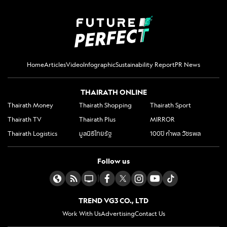
Home
Articles
Video
Infographic
Sustainability Report
PR News
THAIRATH ONLINE
Thairath Money
Thairath Shopping
Thairath Sport
Thairath TV
Thairath Plus
MIRROR
Thairath Logistics
มูลนิธิไทยรัฐ
100ปี กำพล วัชรพล
Follow us
|
TREND VG3 CO., LTD
Work With Us
Advertising
Contact Us