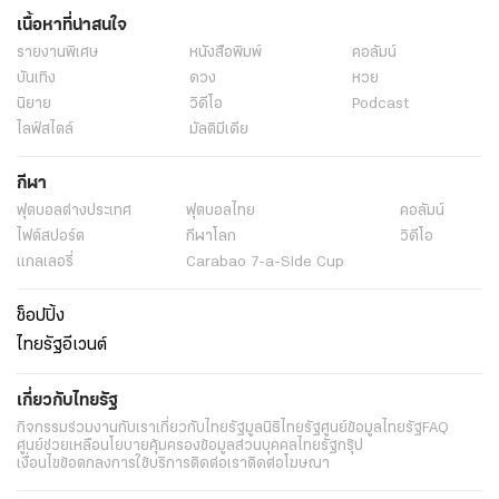
เนื้อหาที่น่าสนใจ
รายงานพิเศษ
หนังสือพิมพ์
คอลัมน์
บันเทิง
ดวง
หวย
นิยาย
วิดีโอ
Podcast
ไลฟ์สไตล์
มัลติมีเดีย
กีฬา
ฟุตบอลต่่างประเทศ
ฟุตบอลไทย
คอลัมน์
ไฟต์สปอร์ต
กีฬาโลก
วิดีโอ
แกลเลอรี่
Carabao 7-a-Side Cup
ช็อปปิ้ง
ไทยรัฐอีเวนต์
เกี่ยวกับไทยรัฐ
กิจกรรม
ร่วมงานกับเรา
เกี่ยวกับไทยรัฐ
มูลนิธิไทยรัฐ
ศูนย์ข้อมูลไทยรัฐ
FAQ
ศูนย์ช่วยเหลือ
นโยบายคุ้มครองข้อมูลส่วนบุคคลไทยรัฐกรุ๊ป
เงื่อนไขข้อตกลงการใช้บริการ
ติดต่อเรา
ติดต่อโฆษณา