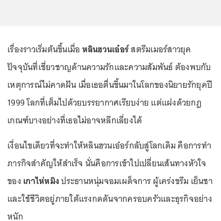
เรื่องราวเริ่มต้นขึ้นเมื่อ
หลินฮวนเอ๋อร์
สตรีมเมอร์สาวยุค
ปัจจุบันที่เชี่ยวชาญด้านความรักและความสัมพันธ์ ต้องพบกับ
เหตุการณ์ไม่คาดฝัน เมื่อเธอตื่นขึ้นมาในโลกของนิยายรักยุคปี
1999 โลกที่เต็มไปด้วยบรรยากาศเรียบง่าย แต่แฝงด้วยกฎ
เกณฑ์บางอย่างที่เธอไม่อาจหลีกเลี่ยงได้
เงื่อนไขเดียวที่จะทำให้หลินฮวนเอ๋อร์กลับสู่โลกเดิม คือการทำ
ภารกิจสำคัญให้สำเร็จ นั่นคือการเข้าไปเปลี่ยนเส้นทางหัวใจ
ของ
เกาไห่หมิง
ประธานหนุ่มจอมเผด็จการ ผู้เคร่งขรึม เย็นชา
และใช้ชีวิตอยู่ภายใต้แรงกดดันจากครอบครัวและธุรกิจอย่าง
หนัก