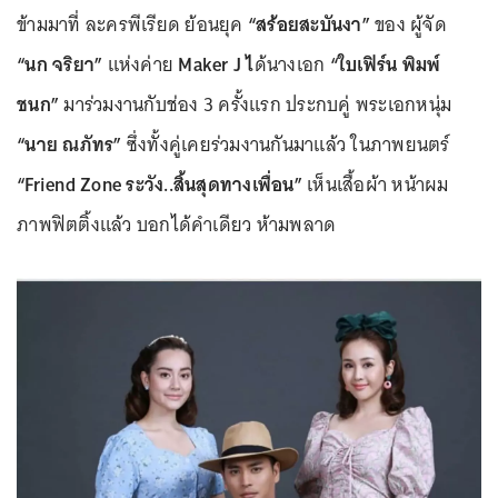
ข้ามมาที่ ละครพีเรียด ย้อนยุค
“สร้อยสะบันงา”
ของ ผู้จัด
“นก จริยา”
แห่งค่าย
Maker J ไ
ด้นางเอก
“ใบเฟิร์น พิมพ์
ชนก”
มาร่วมงานกับช่อง 3 ครั้งแรก ประกบคู่ พระเอกหนุ่ม
“นาย ณภัทร”
ซึ่งทั้งคู่เคยร่วมงานกันมาแล้ว ในภาพยนตร์
“Friend Zone ระวัง..สิ้นสุดทางเพื่อน”
เห็นเสื้อผ้า หน้าผม
ภาพฟิตติ้งแล้ว บอกได้คำเดียว ห้ามพลาด