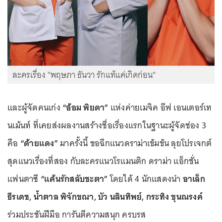
ละครเรื่อง "พฤษภา ธันวา รักแท้แค่เกิดก่อน"
และผู้จัดคนเก่ง
“อ้อม พิยดา”
แห่งค่ายเมจิค อีฟ เอนเตอร์เท
นเม้นท์ ที่เคยส่งผลงานสร้างชื่อเรื่องแรกในฐานะผู้จัดช่อง 3
คือ
“ด้ายแดง”
มาครั้งนี้ ขอฉีกแนวดราม่าเข้มข้น ลุยโปรเจกต์
สุดแนวเรื่องที่สอง กับละครแนวโรแมนติก ดราม่า แอ็กชั่น
แฟนตาซี
“แค้นรักสลับชะตา”
โดยได้ 4 นักแสดงนำ
อาเล็ก
ธีรเดช, น้ำตาล พิจักขณา, บัว นลินทิพย์, กระทิง ขุนณรงค์
ร่วมประชันฝีมือ การันตีความสนุก ครบรส