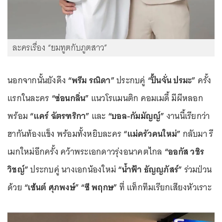
ละครเรื่อง “ยมทูตกับภูตสาว”
นอกจากนั้นยังดึง
“พรีม รณิดา”
ประกบคู่
“ปั้นจั่น ปรมะ”
ครั้ง
แรกในละคร
“ซ่อนกลิ่น”
แนวโรแมนติก คอมเมดี้ มีผีหลอก
พร้อม
“แคร์ ฉัตรฑริกา”
และ
“บอล-กัมมัญญ์”
งานนี้เรียกว่า
ฮากันท้องแข็ง พร้อมทั้งหยิบละคร
“แม่ครัวคนใหม่”
กลับมา รี
เมกใหม่อีกครั้ง คว้าพระเอกดาวรุ่งอนาคตไกล
“ออกัส วชิร
วิชญ์”
ประกบคู่ นางเอกน้องใหม่
“น้ำฟ้า ธัญญภัสร์”
ร่วมป่วน
ด้วย
“เซ้นต์ ศุภพงษ์” “ซี พฤกษ”
ที่ แท็กทีมเรียกเสียงหัวเราะ