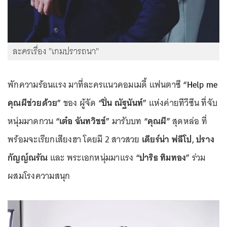
ละครเรื่อง "เกมปรารถนา"
พักความร้อนแรง มาที่ละครแนวคอมเมดี้ แฟนตาซี
“Help me
คุณผีช่วยด้วย”
ของ ผู้จัด
“ปิ่น ณัฐนันท์”
แห่งค่ายทีวีซีน ที่จับ
หนุ่มมาดกวน
“เต๋อ ฉันทวิชช์”
มารับบท
“คุณผี”
สุดหล่อ ที่
พร้อมจะเรียกเสียงฮา โดยมี 2 สาวสวย
เดียร์น่า ฟลีโป, ปราง
กัญญ์ณรัณ
และ พระเอกหนุ่มมาแรง
“ปาริธ ทิมทอง”
ร่วม
ผสมโรงความสนุก