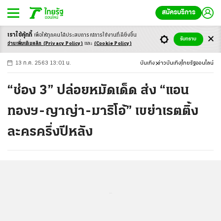
สมัครบริการ
เราใช้คุ้กกี้
เพื่อให้ทุกคนได้ประสบ
การณ์การใช้งานที่ดียิ่งขึ้น
+
ก
ก
-ก
รับทราบ
อ่านเพิ่มเติมคลิก
(Privacy Policy)
และ
(Cookie Policy)
13 ก.ค. 2563 13:01 น.
บันเทิง
ข่าวบันเทิง
ไทยรัฐออนไลน์
“ช่อง 3” ปล่อยหมัดเด็ด ส่ง “แอน
ทองฯ-ญาญ่า-มาริโอ้” เขย่าเรตติ้ง
ละครครึ่งปีหลัง
...