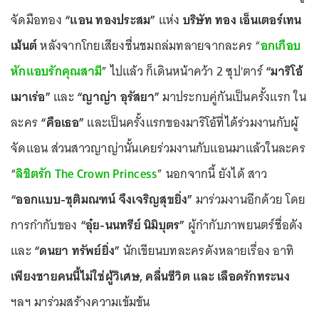
จัดมือทอง
“แอน ทองประสม”
แห่ง
บริษัท ทอง เอ็นเตอร์เทน
เม้นต์
หลังจากโกยเสียงชื่นชมถล่มทลายจากละคร “
อกเกือบ
หักแอบรักคุณสามี
” ไปแล้ว ก็เดินหน้าคว้า 2 ซุป'ตาร์
“มาริโอ้
เมาเร่อ”
และ
“ญาญ่า อุรัสยา”
มาประกบคู่กันเป็นครั้งแรก ใน
ละคร
“คือเธอ”
และเป็นครั้งแรกของมาริโอ้ที่ได้ร่วมงานกับผู้
จัดแอน ส่วนสาวญาญ่านั้นเคยร่วมงานกับแอนมาแล้วในละคร
“
ลิขิตรัก The Crown Princess
” นอกจากนี้ ยังได้ สาว
“ออกแบบ-ชุติมณฑน์ จึงเจริญสุขยิ่ง”
มาร่วมงานอีกด้วย โดย
การกำกับของ
“อุ๋ย-นนทรีย์ นิมิบุตร”
ผู้กำกับภาพยนตร์ชื่อดัง
และ
“ดนยา ทรัพย์ยิ่ง”
นักเขียนบทละครดังหลายเรื่อง อาทิ
เพียงชายคนนี้ไม่ใช่ผู้วิเศษ, คลื่นชีวิต และ เลือดรักทระนง
ฯลฯ มาร่วมสร้างความเข้มข้น