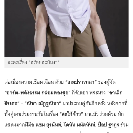
ละครเรื่อง “สร้อยสะบันงา”
ต่อเนื่องความเชือดเฉือน ด้วย
“เกมปรารถนา”
ของผู้จัด
“อาร์ต-พลังธรรม กล่อมทองสุข”
ก็จับเอา พระนาง
“อาเล็ก
ธีรเดช” - “ณิชา ณัฏฐณิชา”
มาประกบคู่กันอีกครั้ง หลังจากที่
ทั้งคู่เคยร่วมงานกันในเรื่อง
“สะใภ้จ้าว”
มาแล้ว ร่วมด้วย นัก
แสดงมากฝีมือ
แซม ยุรนันท์, โดนัท มนัสนันท์, ป็อป ฐากูร
ร่วม