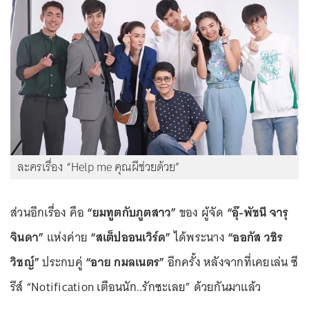
ละครเรื่อง “Help me คุณผีช่วยด้วย”
ส่วนอีกเรื่อง คือ
“ยมทูตกับภูตสาว”
ของ ผู้จัด
“อุ๊-พัชนี จารุ
จินดา”
แห่งค่าย
“สเต็ปออนเวิร์ด”
ได้พระนาง
“ออกัส วชิร
วิชญ์”
ประกบคู่
“อาย กมลเนตร”
อีกครั้ง หลังจากที่เคยเล่น ซี
รีส์ “Notification เตือนนัก..รักซะเลย” ด้วยกันมาแล้ว