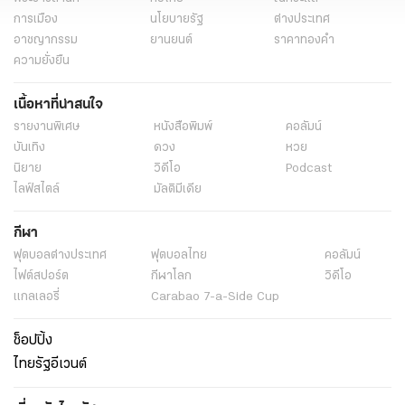
การเมือง
นโยบายรัฐ
ต่างประเทศ
อาชญากรรม
ยานยนต์
ราคาทองคำ
ความยั่งยืน
เนื้อหาที่น่าสนใจ
รายงานพิเศษ
หนังสือพิมพ์
คอลัมน์
บันเทิง
ดวง
หวย
นิยาย
วิดีโอ
Podcast
ไลฟ์สไตล์
มัลติมีเดีย
กีฬา
ฟุตบอลต่่างประเทศ
ฟุตบอลไทย
คอลัมน์
ไฟต์สปอร์ต
กีฬาโลก
วิดีโอ
แกลเลอรี่
Carabao 7-a-Side Cup
ช็อปปิ้ง
ไทยรัฐอีเวนต์