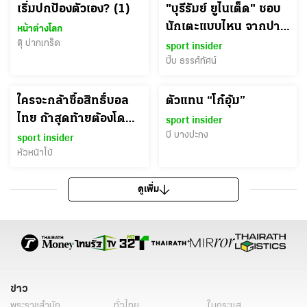
เริ่มปกป้องตัวเอง? (1)
"บุรีรัมย์ ยูไนเต็ด" ชอบ
นักเตะแบบไหน จากปาก
หน้าต่างโลก
ตุ๊ ปากเกร็ด
"กรกฎ วิริยอุดมศิริ"
sport insider
อดีตแบ็กซ้าย "ปราสาท
ปั๊บ ธรรศ์ทัศน์
สายฟ้า"
ใครจะกล้าซื้อสิทธิ์บอล
ตัวแทน “โก๋อุ้ม”
ไทย ถ้าสุดท้ายต้องโดน
sport insider
ด่า
บี บางปะกง
sport insider
หัวหน้าโบ้
ดูเพิ่ม
ข่าว
พระราชสำนัก
ทั่วไทย
ในกระแส