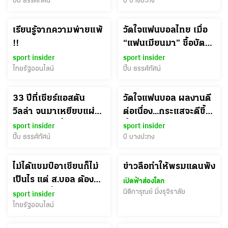
ปั๊บ ธรรศ์ทัศน์
บี บางปะกง
เรียนรู้จากความพ่ายแพ้
วัดใจแฟนบอลไทย เมื่อ
!!
“แฟนเมียนมา” ซื้อบัตร
เต็มโซนทีมเยือน 1,500
sport insider
sport insider
ไทยรัฐออนไลน์
ใบ ก่อนดวล “ไทย"
ปั๊บ ธรรศ์ทัศน์
อาเซียน คัพ 2026
33 ปีที่เชียร์แอสตัน
วัดใจแฟนบอล ผลงานดี
วิลล่า จนมาเหยียบแผ่น
ต่อเนื่อง...กระแสจะดีขึ้น
ดินไทย ชีวิตนี้ของ "เต๊ะ"
มั้ย!?
sport insider
sport insider
เปลี่ยนความฝันเป็น
ปั๊บ ธรรศ์ทัศน์
บี บางปะกง
ความจริงแล้ว
ไม่ได้แชมป์อาเซียนก็ไม่
ข่าวลือทำให้พรมแดนพัง
เป็นไร แต่ ส.บอล ต้อง
เปิดฟ้าส่องโลก
วางแผนเพื่อ (ไป)
นิติการุณย์ มิ่งรุจิราลัย
sport insider
ฟุตบอลโลก 2030 ได้
ไทยรัฐออนไลน์
แล้ว