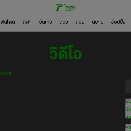
ลฟ์สไตล์
กีฬา
บันเทิง
ดวง
หวย
นิยาย
ช็อปปิ้ง
วิดีโอ
pdate