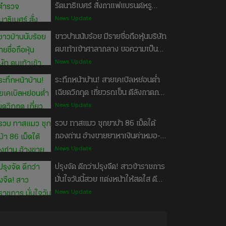
เสือกินคน พร้อมเปิดมาตรการจัดการ
รัตนาธิเบศร์ สั่งกาแฟแบรนด์หรู
ลูกเสือที่ก่อเหตุ ตั้งกล้องสังเกต
เกือบ 20 แก้ว ราคา 3 พันกว่าบาท
News Update
พฤติกรรม หากมีแนวโน้มโจมตีเจ้า
เลี้ยงทั้ง สภ.
ชาวบ้านนับร้อย มีรายชื่อถือหุ้นบริษัท
หน้าที่ซ้ำ ต้องจับปรับพฤติกรรม
ตบเท้าเข้าศาลากลาง ขอความเป็น
#เสือโคร่ง #ห้วยขาแข้ง #เจ้าหน้าที่
ธรรมโดนลักลอบนำเอกสารสำคัญไป
News Update
พิทักษ์ป่าห้วยขาแข้ง
ใช้โดยไม่ได้รับอนุญาต ทำชวดสิทธิ์
ระทึกหน้าบ้าน! สายเคเบิลหย่อนต่ำ
บัตรสวัสดิการแห่งรัฐ
เฉียดวิกฤต เกี่ยวรถเข็น ตีลังกาตก
กระบะ จี้แก้ไขด่วน #สายไฟ #สาย
News Update
เคเบิล #สายอินเทอร์เน็ต #เตือนภัย
รวบ ทาสแมว ซุกยาบ้า 86 เม็ดใต้
#POPPU
กองถ่าน อ้างขายยาหาเงินค่าหมอ-
อาหาร เลี้ยงแมว 54 ตัว
News Update
ปรุงจัด ดีกว่าปรุงจืด! สาวข้าราชการ
มั่นใจวันนี้สวย แต่งหน้าให้สดใส ดี
กว่าไม่แต่งมันจืดชืด #ปรุงจืด #ปรุง
News Update
จัด #แต่งหน้า #สาวข้าราชการ
#POPPU