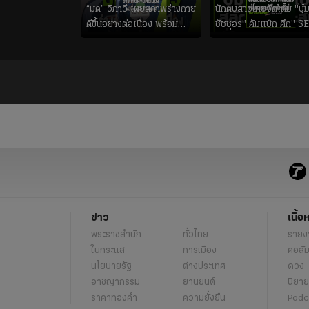
“มด” วิภาวี เผยสภาพร่างกาย
นักตบสาวไทยจัดเต็ม "บุ๋ม
ดีขึ้นอย่างต่อเนื่อง พร้อม
ชัชชุอร" คัมแบ็ก ศึก" S
พยายามลงสนามให้มากขึ้น
V CUP 2026" เลกสอง!
เพื่อเรียกความมั่นใจ
ข่าว
เนื้อ
พระราชสำนัก
ทั่วไทย
รายง
ในกระแส
การเมือง
คอลัม
นโยบายรัฐ
ต่างประเทศ
ดวง
อาชญากรรม
ยานยนต์
นิยาย
ราคาทองคำ
ความยั่งยืน
Podc