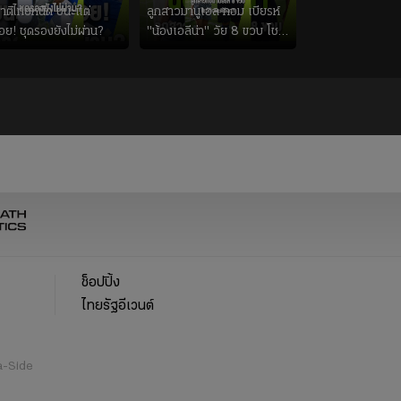
ชาติไทยหนืด ชนะแต่
ลูกสาวมานูเอล ทอม เบียรห์
่อย! ชุดรองยังไม่ผ่าน?
"น้องเอลีน่า" วัย 8 ขวบ โชว์
ตีลังกาสุดพริ้ว
ช็อปปิ้ง
ไทยรัฐอีเวนต์
a-Side