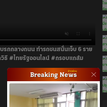
เบรกกลางถนน ทำรถชนสนั่นเจ็บ 6 ราย
าวิธี #ไทยรัฐออนไลน์ #กรอบแกล้ม
ข่าวด่วน
Breaking News
แชร์
บันทึก