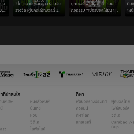
บิ๋ม
ซิโก้-ชนาธิป-กฤษดา ร่วมจับ
บุกเซอร์ไพรส์ผู้โชคดี! ร่วม
ทีม
EA
รางวัล ผู้โชคดีได้รางวัลที่ 1
กิจกรรม "เชียร์บอลให้มัน เฮ
เหนื
!
จากไทยรัฐจากการส่ง
ลั่นรับโชค ทุกที่ทุกเวลา"
ไปรษณีย์บัตรร่วมสนุก
แคมเปญ
หาที่น่าสนใจ
กีฬา
านพิเศษ
หนังสือพิมพ์
ฟุตบอลต่่างประเทศ
ฟุตบอลไทย
น์
บันเทิง
คอลัมน์
ไฟต์สปอร์ต
หวย
กีฬาโลก
วิดีโอ
วิดีโอ
แกลเลอรี่
Carabao 7-
Cup
ast
ไลฟ์สไตล์