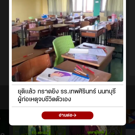
ยุติแล้ว กราดยิง รร.เทพศิรินทร์ นนทบุรี
ผู้ก่อเหตุจบชีวิตตัวเอง
อ่านต่อ