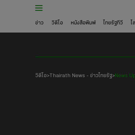
ข่าว
วิดีโอ
หนังสือพิมพ์
ไทยรัฐทีวี
ไ
วิดีโอ
Thairath News - ข่าวไทยรัฐ
News U
>
>