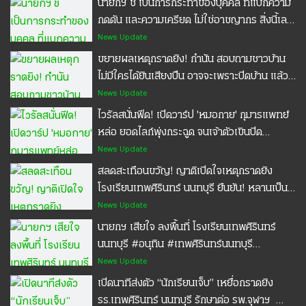
นายกฯ ชี้ เป็นการกระทำของบุคคล ที่แบกความ
กดดัน และความเครียด ไม่ใช่อาชญากร สิ่งนี้เลย
ไม่เกี่ยวกับมาตรวัดความปลอดภัยในโรงเรียน
News Update
#อนุทิน #กราดยิง #เทพศิรินทร์นนทบุรี
ขยายผลเหตุกราดยิง! กำนัน สอบถามชาวบ้าน
#POPPU
ไม่มีใครได้ยินเสียงปืน อาจจะเพราะปิดบ้าน แล้ว
มันเช้าอยู่ #โรงเรียนเทพศิรินทร์นนทบุรี
News Update
#POPPU
ไวรัลสนั่นฟีด! เปิดวาร์ป 'หมอกาย' กุมารแพทย์
หล่อ ยอดไลก์พุ่งกระฉูด จนเจ้าตัวเขินปิด
โทรศัพท์หนีเพื่อนแซว #หมอกาย #ไทยรัฐแคร์
News Update
ชัวร์ #ประกันอุบัติเหตุ #ประกันมะเร็ง
สลดสะเทือนขวัญ! ญาติเปิดใจเหตุกราดยิง
โรงเรียนเทพศิรินทร์ นนทบุรี ยืนยัน! หลานเป็น
คนดี รักปู่กับย่ามาก
News Update
นายกฯ เสียใจ ลงพื้นที่ โรงเรียนเทพศิรินทร์
นนทบุรี #อนุทิน #เทพศิรินทร์นนทบุรี
#POPPU
News Update
เปิดนาทีส่งตัว “นักเรียนเจ็บ” เหยื่อกราดยิง
รร.เทพศิรินทร์ นนทบุรี รักษาต่อ รพ.จุฬาฯ ⁣ ⁣