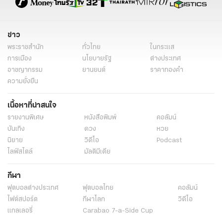
ข่าว
พระราชสำนัก
ทั่วไทย
ในกระแส
การเมือง
นโยบายรัฐ
ต่างประเทศ
อาชญากรรม
ยานยนต์
ราคาทองคำ
ความยั่งยืน
เนื้อหาที่น่าสนใจ
รายงานพิเศษ
หนังสือพิมพ์
คอลัมน์
บันเทิง
ดวง
หวย
นิยาย
วิดีโอ
Podcast
ไลฟ์สไตล์
มัลติมีเดีย
กีฬา
ฟุตบอลต่่างประเทศ
ฟุตบอลไทย
คอลัมน์
ไฟต์สปอร์ต
กีฬาโลก
วิดีโอ
แกลเลอรี่
Carabao 7-a-Side Cup