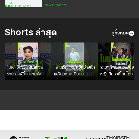
ตำรวจจราจรโครงการพระราชดำริ ร่วมกับ
News Update
จราจรทางพิเศษ⁣ การทางพิเศษแห่งประเทศไทย
อำนวยความสะดวกจราจรนำผู้ได้รับบาดเจ็บจาก
เหตุกราดยิง จาก รพ.บางกรวยส่ง
Shorts ล่าสุด
ดูทั้งหมด
รพ.จุฬาลงกรณ์⁣ ⁣ #กราดยิง #เทพศิรินทร์
นนทบุรี #ไทยรัฐออนไลน์
“มด” วิภาวี เผยสภาพ
"พาตริก" คัมแบ็คช้างศึก
สาวๆทัพวอลเลย์บอล
ร่างกายดีขึ้นอย่างต่อ
เตรียมดวลเมียนมา
หญิงทีมชาติไทยไทย ม
เนื่อง พร้อมพยายามลง
อาเซียน คัพ 2026
ดอกกุหลาบ เซอร์ไพรส์
สนามให้มากขึ้น เพื่อเรียก
#ฟุตบอล #ทีมชาติไทย
วันเกิด ทิพย์ แก้วกัลย
ความมั่นใจ