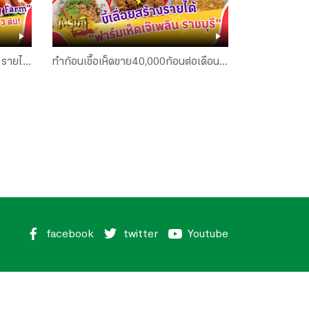
 รายได้
ทำก้อนเชื้อเห็ดขาย40,000ก้อนต่อเดือน
ษฐีป้าย
กับ“ฟาร์มเห็ดเจ๊เพลิน ราชบุรี”|เศรษฐี
ป้ายแดง EP.260 | 23 มี.ค.68
facebook
twitter
Youtube