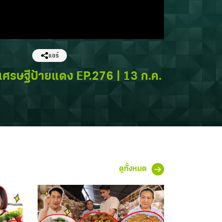
แชร์
| เศรษฐีป้ายแดง EP.276 | 13 ก.ค.
ดูทั้งหมด