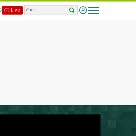
ร
Live