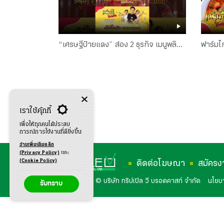
“เศรษฐีป้ายแดง” ส่อง 2 ธุรกิจ เมนูพลิก
ฟาร์มไก
ชีวิต
ขายจับเ
แดง EP
เราใช้คุ้กกี้
เพื่อให้ทุกคนได้ประสบ
การณ์การใช้งานที่ดียิ่งขึ้น
อ่านเพิ่มเติมคลิก
(Privacy Policy)
และ
(Cookie Policy)
ติดต่อโฆษณา
สมัครง
สงวนลิขสิทธิ์ © บริษัท ทริปเปิล วี บรอดคาสท์ จำกัด
นโยบา
รับทราบ