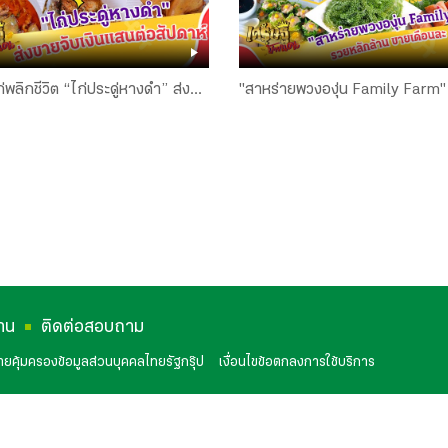
่พลิกชีวิต “ไก่ประดู่หางดำ” ส่ง
"สาหร่ายพวงองุ่น Family Farm"
งินเเสนต่อสัปดาห์ | เศรษฐีป้าย
หลักล้าน ขายเดือนละ 3 ตัน! | เศร
.262 | 6 เม.ย. 68
แดง EP.256 | 23 ก.พ. 68
าน
ติดต่อสอบถาม
ยคุ้มครองข้อมูลส่วนบุคคลไทยรัฐกรุ๊ป
เงื่อนไขข้อตกลงการใช้บริการ