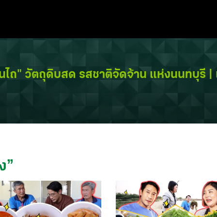
ันไถ" วัตถุดิบสด รสชาติจัดจ้าน แห่งนนทบุรี 
ง
”