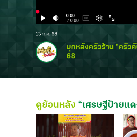
13 ก.ค. 68
บุกหลังครัวร้าน "ครัวค
68
ดูย้อนหลัง
“
เศรษฐีป้ายแด