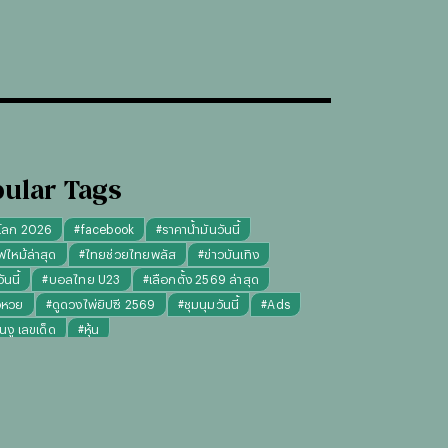
ular Tags
โลก 2026
#
facebook
#
ราคาน้ำมันวันนี้
ฟไหม้ล่าสุด
#
ไทยช่วยไทยพลัส
#
ข่าวบันเทิง
นนี้
#
บอลไทย U23
#
เลือกตั้ง 2569 ล่าสุด
จหวย
#
ดูดวงไพ่ยิปซี 2569
#
ชุมนุมวันนี้
#
Ads
็นงู เลขเด็ด
#
หุ้น
งไพ่ยิปซี ความรัก การงาน แม่นๆ
ทันใจ" รับฝากไหว้ ตักบาตร ถวายสังฆทาน
#
ปีชง 2569
มผู้หญิง
#
ทรงผมชาย
#
วันธงชัย
#
พรรคประชาชน
เงินล้าน 9 จบ
#
ราคาทองรูปพรรณวันนี้