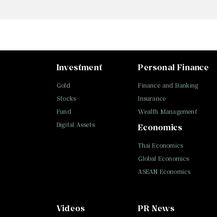
Investment
Personal Finance
Gold
Finance and Banking
Stocks
Insurance
Fund
Wealth Management
Digital Assets
Economics
Thai Economics
Global Economics
ASEAN Economics
Videos
PR News