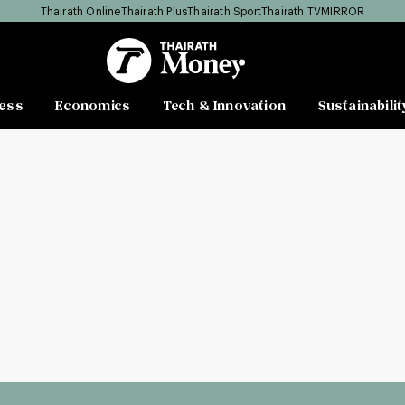
Thairath Online
Thairath Plus
Thairath Sport
Thairath TV
MIRROR
ess
Economics
Tech & Innovation
Sustainabilit