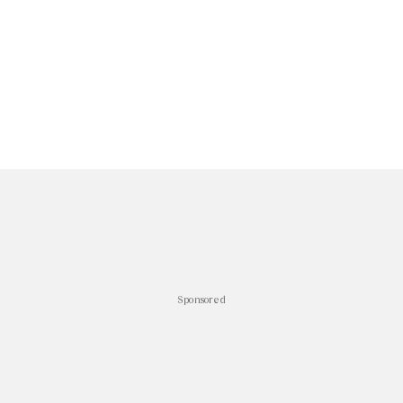
#
บัตร
#
ตารา
Sponsored