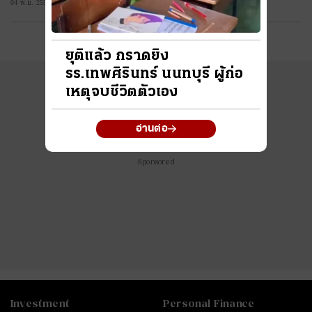
tech
04 พ.ย. 2558 08:05 น.
#
ไทยลีก
#
เจลีก
#
โปรแกรมฟุตบอล
#
ตารางคะแนนพรีเมียร์ลีก
#
ข่าวลิเวอร์พูล
#
โควิด-19
ยุติแล้ว กราดยิง
รร.เทพศิรินทร์ นนทบุรี ผู้ก่อ
เหตุจบชีวิตตัวเอง
อ่านต่อ
Sponsored
Investment
Personal Finance