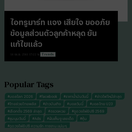
ไอทรูมาร์ท แจง เสียใจ ขออภัย
ข้อมูลส่วนตัวลูกค้าหลุด ยัน
แก้ไขแล้ว
Trends
14 เม.ย. 2561 17:22 น.
Popular Tags
#
บอลโลก 2026
#
facebook
#
ราคาน้ำมันวันนี้
#
ข่าวไฟไหม้ล่าสุด
#
ไทยช่วยไทยพลัส
#
ข่าวบันเทิง
#
บอลวันนี้
#
บอลไทย U23
#
เลือกตั้ง 2569 ล่าสุด
#
ตรวจหวย
#
ดูดวงไพ่ยิปซี 2569
#
ชุมนุมวันนี้
#
Ads
#
ฝันเห็นงู เลขเด็ด
#
หุ้น
#
ดูดวงไพ่ยิปซี ความรัก การงาน แม่นๆ