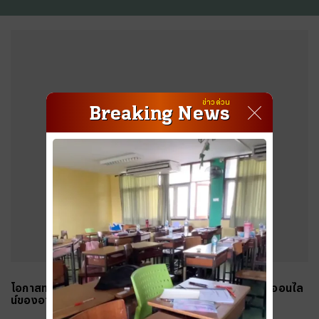
#
"บุญทันใจ" รับฝากไหว้ ตักบาตร ถวายสังฆทาน
#
ปีชง 2569
#
ทรงผมผู้หญิง
#
ทรงผมชาย
#
วันธงชัย
#
พรรคประชาชน
#
คาถาเงินล้าน 9 จบ
#
ราคาทองรูปพรรณวันนี้
#
บทสวดพระพิฆเนศ
#
ผลบอลสด
#
แคปชั่นน่ารัก
#
แคปชั่นกวนๆ
#
ทำนายฝัน
#
เกมออนไลน์ เล่นกับเพื่อน
#
แปลภาษาอังกฤษเป็นไทย
#
แผนที่
#
อักษรพิเศษ
#
ราคาทองทองย้อนหลัง
#
ราคาทองวันนี้
ข่าวด่วน
#
ราคาทองคํา
#
Thairath Money
#
บอลโลก
#
โปรแกรมบอลโลก
Breaking News
#
ฟอนต์ไอจี
#
ตรวจสอบบัตรสวัสดิการแห่งรัฐ
#
แคปชั่น
Sponsored
#
แคปชั่นเด็ด
#
แคปชั่นอ่อย
#
แผนที่ประเทศไทย
#
แคปชั่นภาษาอังกฤษ
#
คำคมความรัก
#
บทสวดมนต์ก่อนนอน
#
ฟุตบอลทีมชาติไทย
#
ทีมชาติไทย u23
#
ราคาน้ำมันวันนี้
#
เอฟเอคัพ
#
คาราบาวคัพ
#
ฟุตบอลหญิงทีมชาติไทย
#
wellness
#
Mirror Thailand : Life
#
คนละครึ่ง
#
พรูเด็นเชียล Rewrite Her Life
#
นิวคาสเซิล
#
อาร์เซนอล
#
ลิเวอร์พูล
#
เลสเตอร์
#
เวสต์แฮม
#
เชลซี
#
สเปอร์ส
#
ข่าวกีฬาวันนี้
#
แมนซิตี้
#
พรีเมียร์ลีกล่าสุด
#
พรีเมียร์ลีก
#
บทสวดเจ้าแม่กวนอิม
#
ประกันสังคม
#
ดูดวงรายวัน
โอกาสทองอีคอมเมิร์ซ! 'ไอทรูมาร์ท' หวัง 3 ปีขึ้นเบอร์ 1 ค้าออนไล
#
แมนยู
#
คําคมชีวิต
#
ลงทะเบียนฉีดวัคซีน
#
บอลไทย
น์ของอาเซียน
#
วอลเลย์บอลหญิงทีมชาติไทย
#
บัตรสวัสดิการแห่งรัฐ
#
บัตรคนจน