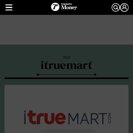
TAG
itruemart