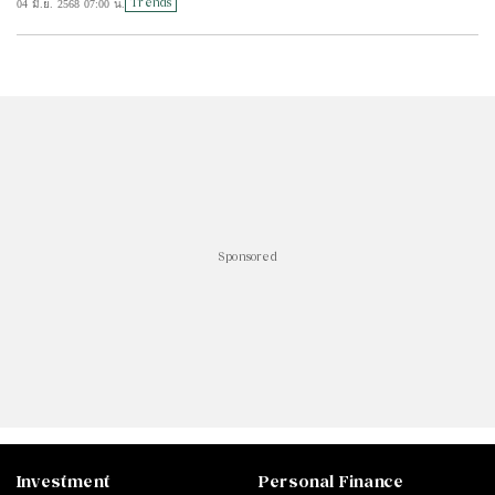
Trends
04 มิ.ย. 2568 07:00 น.
#
ไทยลีก
#
เจลีก
#
โปรแกรมฟุตบอล
#
ตารางคะแนนพรีเมียร์ลีก
#
ข่าวลิเวอร์พูล
#
โควิด-19
Sponsored
Investment
Personal Finance