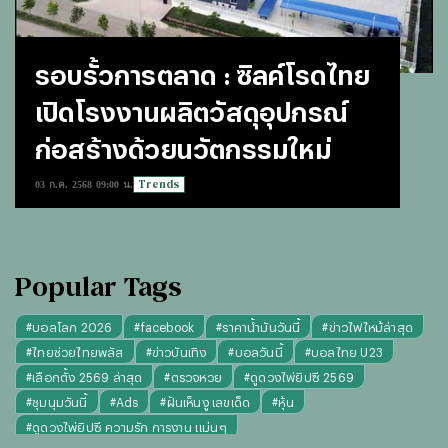
รอบรั้วการตลาด : ซิลค์โรดไทย
เปิดโรงงานผลิตวัสดุอุปกรณ์
ก่อสร้างด้วยนวัตกรรมใหม่
Trends
03 ก.ค. 2568 09:00 น.
Popular Tags
#
บอลโลก 2026
#
facebook
#
ราคาน้ำมันวันนี้
#
ข่าวไฟไหม้ล่าสุด
#
ไทยช่วยไทยพลัส
#
ข่าวบันเทิง
#
บอลวันนี้
#
บอลไทย U23
#
เลือกตั้ง 2569 ล่าสุด
#
ตรวจหวย
#
ดูดวงไพ่ยิปซี 2569
#
ชุมนุมวันนี้
#
Ads
#
ฝันเห็นงู เลขเด็ด
#
หุ้น
#
ดูดวงไพ่ยิปซี ความรัก การงาน แม่นๆ