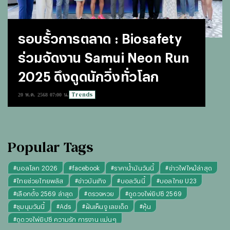
รอบรั้วการตลาด : Biosafety
ร่วมจัดงาน Samui Neon Run
2025 ดึงดูดนักวิ่งทั่วโลก
Trends
20 พ.ค. 2568 07:00 น.
Popular Tags
#
บอลโลก 2026
#
facebook
#
ราคาน้ำมันวันนี้
#
ข่าวไฟไหม้ล่าสุด
#
ไทยช่วยไทยพลัส
#
ข่าวบันเทิง
#
บอลวันนี้
#
บอลไทย U23
#
เลือกตั้ง 2569 ล่าสุด
#
ตรวจหวย
#
ดูดวงไพ่ยิปซี 2569
#
ชุมนุมวันนี้
#
Ads
#
ฝันเห็นงู เลขเด็ด
#
หุ้น
#
ดูดวงไพ่ยิปซี ความรัก การงาน แม่นๆ