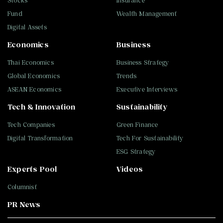
Stocks
Insurance
Fund
Wealth Management
Digital Assets
Economics
Business
Thai Economics
Business Strategy
Global Economics
Trends
ASEAN Economics
Executive Interviews
Tech & Innovation
Sustainability
Tech Companies
Green Finance
Digital Transformation
Tech For Sustainability
ESG Strategy
Experts Pool
Videos
Columnist
PR News