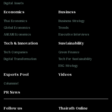
Digital Assets
Economics
Business
Thai Economics
Business Strategy
Global Economics
Trends
ASEAN Economics
Executive Interviews
Tech & Innovation
Sustainability
Tech Companies
Green Finance
Digital Transformation
Tech For Sustainability
ESG Strategy
Experts Pool
Videos
Columnist
PR News
Follow us
Thairath Online