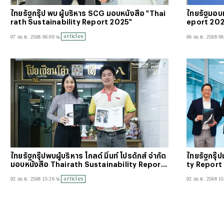
ไทยรัฐกรุ๊ป พบ ผู้บริหาร SCG มอบหนังสือ "Thai
ไทยรัฐมอบห
rath Sustainability Report 2025"
eport 2025
articles
07 เม.ย. 2568 06:00 น.
06 เม.ย. 2568 06
ไทยรัฐกรุ๊ปพบผู้บริหาร โกลด์ มิ้นท์ โปรดักส์ จำกัด
ไทยรัฐกรุ๊
มอบหนังสือ Thairath Sustainability Report
ty Report 
2025
ยรุ่งเรือง
articles
02 เม.ย. 2568 15:26 น.
02 เม.ย. 2568 15