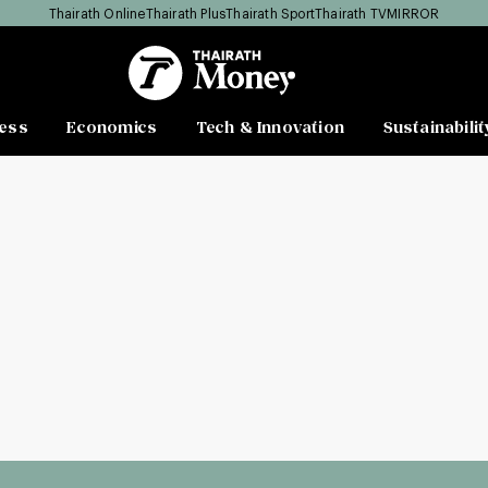
Thairath Online
Thairath Plus
Thairath Sport
Thairath TV
MIRROR
ess
Economics
Tech & Innovation
Sustainabilit