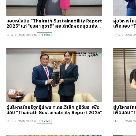
มอบหนังสือ “Thairath Sustainability Report
ผู้บริหารไท
2025” แก่ "บุบผา ชูชาติ" ผอ.สำนักหอสมุดแห่งชา
เพื่อมอบ “
ติ
025”
articles
15 เม.ย. 2568 09:30 น.
14 เม.ย. 2568 09
ผู้บริหารไทยรัฐกรุ๊ป พบ ศ.ดร.วิเลิศ ภูริวัชร เพื่อ
ผู้บริหารไ
มอบ “Thairath Sustainability Report 2025”
เพื่อมอบ “
025”
articles
12 เม.ย. 2568 09:30 น.
11 เม.ย. 2568 09