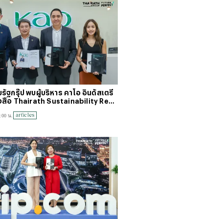
ยรัฐกรุ๊ป พบผู้บริหาร คาโอ อินดัสเตรี
สือ Thairath Sustainability Rep
articles
:00 น.