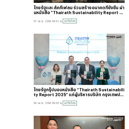
ไทยรัฐและลัคกี้เฟลม ร่วมสร้างอนาคตที่ยั่งยืน ผ่า
นหนังสือ "Thairath Sustainability Report 2
025"
articles
07 เม.ย. 2568 06:01 น.
ไทยรัฐกรุ๊ปมอบหนังสือ “Thairath Sustainabili
ty Report 2025” แก่ผู้บริหารบริษัท กรุงเทพประ
กันชีวิต
articles
06 เม.ย. 2568 06:00 น.