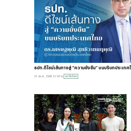
ธปท.ดีไซน์เส้นทางสู่ “ความยั่งยืน” บนบริบทประเทศ
articles
21 เม.ย. 2568 11:30 น.