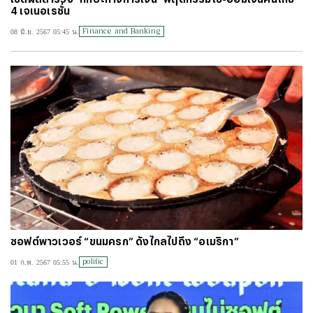
4 เจเนอเรชั่น
#
วอลเลย์บอลหญิงทีมชาติไทย
#
บัตรสวัสดิการแห่งรัฐ
#
บัตรคนจน
Finance and Banking
08 มิ.ย. 2567 05:45 น.
#
ไทยลีก
#
เจลีก
#
โปรแกรมฟุตบอล
#
ตารางคะแนนพรีเมียร์ลีก
#
ข่าวลิเวอร์พูล
#
โควิด-19
ซอฟต์พาวเวอร์ “ขนมครก” ดังไกลไปถึง “อเมริกา”
politic
01 ก.พ. 2567 05:55 น.