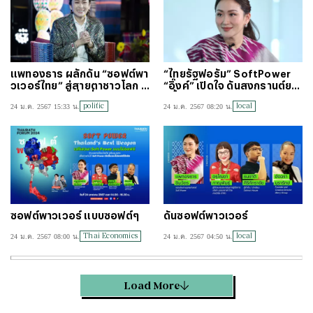
แพทองธาร ผลักดัน “ซอฟต์พา
“ไทยรัฐฟอรัม” SoftPower
วเวอร์ไทย” สู่สายตาชาวโลก ดี
“อิ๊งค์” เปิดใจ ดันสงกรานต์ยา
ใจผลโพล คนเชื่อมั่นรัฐบาลทำไ
วทั้งเดือน!
politic
local
24 ม.ค. 2567 15:33 น.
24 ม.ค. 2567 08:20 น.
ด้
ซอฟต์พาวเวอร์ แบบซอฟต์ๆ
ดันซอฟต์พาวเวอร์
Thai Economics
local
24 ม.ค. 2567 08:00 น.
24 ม.ค. 2567 04:50 น.
Load More