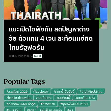
แนะเปิดใจฟังกัน ลดปัญหาต่าง
วัย ตัวแทน 4 เจน สะท้อนแง่คิด
ไทยรัฐฟอรัม
local
14 มิ.ย. 2567 05:10 น.
Popular Tags
#
บอลโลก 2026
#
facebook
#
ราคาน้ำมันวันนี้
#
ข่าวไฟไหม้ล่าสุด
#
ไทยช่วยไทยพลัส
#
ข่าวบันเทิง
#
บอลวันนี้
#
บอลไทย U23
#
เลือกตั้ง 2569 ล่าสุด
#
ตรวจหวย
#
ดูดวงไพ่ยิปซี 2569
#
ชุมนุมวันนี้
#
Ads
#
ฝันเห็นงู เลขเด็ด
#
หุ้น