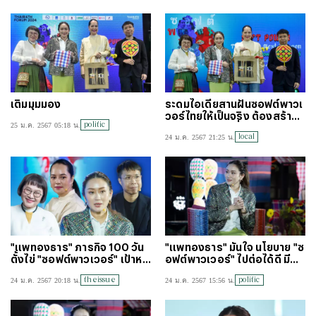
เติมมุมมอง
ระดมไอเดียสานฝันซอฟต์พาวเ
วอร์ไทยให้เป็นจริง ต้องสร้างทั
politic
25 ม.ค. 2567 05:18 น.
กษะ และลงทุนเรื่องเวลา
local
24 ม.ค. 2567 21:25 น.
"แพทองธาร" ภารกิจ 100 วัน
"แพทองธาร" มั่นใจ นโยบาย "ซ
ตั้งไข่ "ซอฟต์พาวเวอร์" เป้าหม
อฟต์พาวเวอร์" ไปต่อได้ดี มีอน
ายถัดไปใน 3 เดือน
าคตแน่นอน (คลิป)
theissue
politic
24 ม.ค. 2567 20:18 น.
24 ม.ค. 2567 15:56 น.