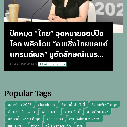
ปักหมุด “ไทย” จุดหมายชอปปิง
โลก พลิกโฉม “อเมซิ่งไทยแลนด์
แกรนด์เซล” ชูอัตลักษณ์แบรนด์
ไทย
Thai Economics
11 พ.ค. 2569 08:00 น.
Popular Tags
#
บอลโลก 2026
#
facebook
#
ราคาน้ำมันวันนี้
#
ข่าวไฟไหม้ล่าสุด
#
ไทยช่วยไทยพลัส
#
ข่าวบันเทิง
#
บอลวันนี้
#
บอลไทย U23
#
เลือกตั้ง 2569 ล่าสุด
#
ตรวจหวย
#
ดูดวงไพ่ยิปซี 2569
#
ชุมนุมวันนี้
#
Ads
#
ฝันเห็นงู เลขเด็ด
#
หุ้น