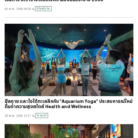
#
วอลเลย์บอลหญิงทีมชาติไทย
#
บัตรสวัสดิการแห่งรัฐ
#
บัตรคนจน
lifestyle
03 ต.ค. 2568 04:30 น.
#
ไทยลีก
#
เจลีก
#
โปรแกรมฟุตบอล
#
ตารางคะแนนพรีเมียร์ลีก
#
ข่าวลิเวอร์พูล
#
โควิด-19
ฮีลกาย และใจใต้ทะเลลึกกับ "Aquarium Yoga" ประสบการณ์ใหม่
ดื่มด่ำความสุขสไตล์ Health and Wellness
travel
28 พ.ค. 2568 13:57 น.