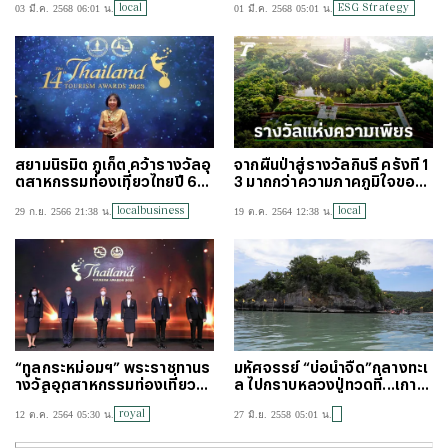
local
ESG Strategy
03 มี.ค. 2568 06:01 น.
01 มี.ค. 2568 05:01 น.
งที่ 15
สยามนิรมิต ภูเก็ต คว้ารางวัลอุ
จากผืนป่าสู่รางวัลกินรี ครั้งที่ 1
ตสาหกรรมท่องเที่ยวไทยปี 66
3 มากกว่าความภาคภูมิใจของ
สาขาแหล่งท่องเที่ยวฯ
สถาบันปลูกป่า และระบบนิเวศ
localbusiness
local
29 ก.ย. 2566 21:38 น.
19 ต.ค. 2564 12:38 น.
ปตท.
“ทูลกระหม่อมฯ” พระราชทานร
มหัศจรรย์ “บ่อน้ำจืด”กลางทะเ
างวัลอุตสาหกรรมท่องเที่ยวไท
ล ไปกราบหลวงปู่ทวดที่...เกาะนุ้
ย ครั้งที่ 13
ยนอก
royal
12 ต.ค. 2564 05:30 น.
27 มิ.ย. 2558 05:01 น.