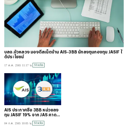
บลจ.บัวหลวง มองดีลเน็ตบ้าน AIS-3BB นักลงทุนกองทุน JASIF ไ
ด้ประโยชน์
Stocks
17 ต.ค. 2565 11:17 น.
AIS ประกาศซื้อ 3BB หน่วยลง
ทุน JASIF 19% จาก JAS คาดปิ
ดดีลเสร็จต้นปี 66
Stocks
04 ก.ค. 2565 10:05 น.