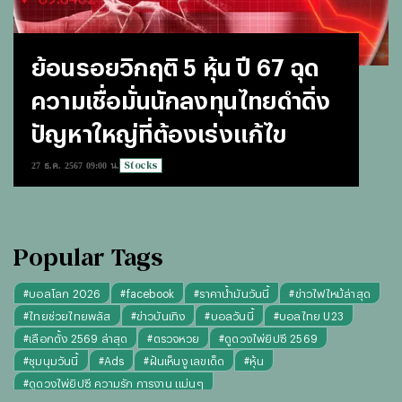
ย้อนรอยวิกฤติ 5 หุ้น ปี 67 ฉุด
ความเชื่อมั่นนักลงทุนไทยดำดิ่ง
ปัญหาใหญ่ที่ต้องเร่งแก้ไข
Stocks
27 ธ.ค. 2567 09:00 น.
Popular Tags
#
บอลโลก 2026
#
facebook
#
ราคาน้ำมันวันนี้
#
ข่าวไฟไหม้ล่าสุด
#
ไทยช่วยไทยพลัส
#
ข่าวบันเทิง
#
บอลวันนี้
#
บอลไทย U23
#
เลือกตั้ง 2569 ล่าสุด
#
ตรวจหวย
#
ดูดวงไพ่ยิปซี 2569
#
ชุมนุมวันนี้
#
Ads
#
ฝันเห็นงู เลขเด็ด
#
หุ้น
#
ดูดวงไพ่ยิปซี ความรัก การงาน แม่นๆ