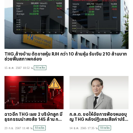
THG ล้างบ้าน ตัดขายหุ้น RJH กว่า 10 ล้านหุ้น รับเงิน 210 ล้านบาท
ช่วยฟื้นสภาพคล่อง
Stocks
15 ต.ค. 2567 10:52 น.
ฉาวอีก THG เผย 2 บริษัทลูก มี
ก.ล.ต. ขอให้อัยการฟ้องหมอบุ
ธุรกรรมน่าสงสัย 145 ล้าน กด
ญ THG หลังปฏิเสธเสียค่าปรับ
ราคาหุ้นร่วงอย่างหนัก
จากการแพร่ข้อความกระทบรา
Stocks
Stocks
23 ก.ย. 2567 11:48 น.
14 ธ.ค. 2565 17:35 น.
คาหุ้น