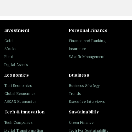
Investment
Personal Finance
Gold
Finance and Banking
Stocks
Insurance
Fund
Wealth Management
Digital Assets
Economics
Business
Thai Economics
Business Strategy
Global Economics
Trends
ASEAN Economics
Executive Interviews
Tech & Innovation
Sustainability
Tech Companies
Green Finance
Digital Transformation
Tech For Sustainability