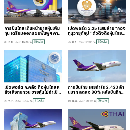
การบินไทย เดินหน้าขายหุ้นเพิ่ม
เปิดพอร์ต 3.25 แสนล้าน “กอง
ทุน เตรียมออกแผนฟื้นฟูฯ คาด
ทุนวายุภักษ์” ตัวตึงดึงหุ้นไทย เ
กลับมาเทรด ในตลาดหุ้นไตรมา
ครื่องมือที่รัฐบาลพลิกตลาดเป็
Stocks
Stocks
30 ก.ย. 2567 16:36 น.
26 มิ.ย. 2567 09:04 น.
ส 2/68
นขาขึ้น
เปิดพอร์ต ก.คลัง ถือหุ้นไทย ห
การบินไทย เผยกำไร 2,423 ล้า
ลังเล็งทบทวน ขายหุ้นไม่จำเป็น
นบาท ลดลง 80% หลังบันทึก
พบ 3 หุ้น “ฟอร์มตก” MCOT ข
กำไรพิเศษ ผู้โดยสารทะลุ 3.88
Stocks
Stocks
23 พ.ค. 2567 10:35 น.
10 พ.ค. 2567 09:39 น.
าดทุน
ล้านคน