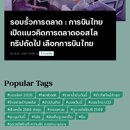
รอบรั้วการตลาด : การบินไทย
เปิดแนวคิดการตลาดออสโล
ทริปถัดไป เลือกการบินไทย
Trends
04 พ.ค. 2569 10:00 น.
Popular Tags
#
บอลโลก 2026
#
facebook
#
ราคาน้ำมันวันนี้
#
ข่าวไฟไหม้ล่าสุด
#
ไทยช่วยไทยพลัส
#
ข่าวบันเทิง
#
บอลวันนี้
#
บอลไทย U23
#
เลือกตั้ง 2569 ล่าสุด
#
ตรวจหวย
#
ดูดวงไพ่ยิปซี 2569
#
ชุมนุมวันนี้
#
Ads
#
ฝันเห็นงู เลขเด็ด
#
หุ้น
#
ดูดวงไพ่ยิปซี ความรัก การงาน แม่นๆ