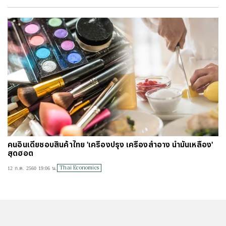
#
ไทยลีก
#
เจลีก
#
โปรแกรมฟุตบอล
#
ตารางคะแนนพรีเมียร์ลีก
#
ข่าวลิเวอร์พูล
#
โควิด-19
คนอินเดียชอบสินค้าไทย 'เครื่องปรุง เครื่องสำอาง น้ำมันเหลือง'
สุดฮอต
Thai Economics
12 ก.ค. 2560 19:06 น.