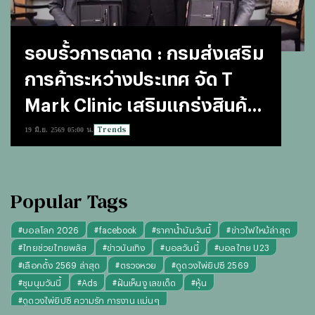
รอบรั้วการตลาด : กรมส่งเสริม
การค้าระหว่างประเทศ จัด T
Mark Clinic เสริมแกร่งสินค้า
ไทย
Trends
19 มิ.ย. 2569 05:00 น.
Popular Tags
#
บอลโลก 2026
#
facebook
#
ราคาน้ำมันวันนี้
#
ข่าวไฟไหม้ล่าสุด
#
ไทยช่วยไทยพลัส
#
ข่าวบันเทิง
#
บอลวันนี้
#
บอลไทย U23
#
เลือกตั้ง 2569 ล่าสุด
#
ตรวจหวย
#
ดูดวงไพ่ยิปซี 2569
#
ชุมนุมวันนี้
#
Ads
#
ฝันเห็นงู เลขเด็ด
#
หุ้น
#
ดูดวงไพ่ยิปซี ความรัก การงาน แม่นๆ