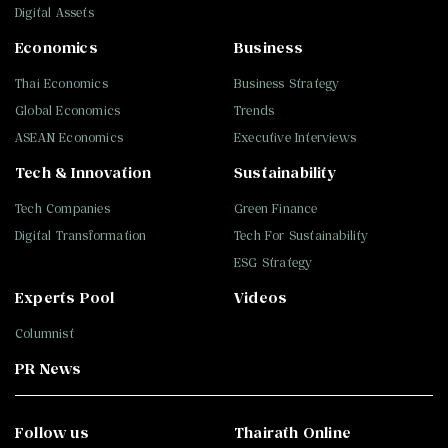
Digital Assets
Economics
Business
Thai Economics
Business Strategy
Global Economics
Trends
ASEAN Economics
Executive Interviews
Tech & Innovation
Sustainability
Tech Companies
Green Finance
Digital Transformation
Tech For Sustainability
ESG Strategy
Experts Pool
Videos
Columnist
PR News
Follow us
Thairath Online