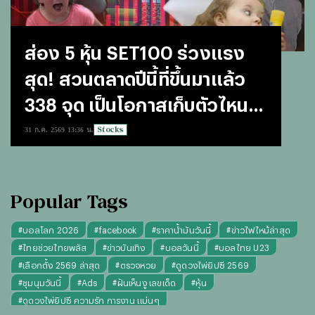
ส่อง 5 หุ้น SET100 ร่วงแรง
สุด! สวนตลาดปีนี้ที่ขึ้นมาแล้ว
338 จุด เป็นโอกาสเก็บตัวไหน
บ้าง?
Stocks
31 ก.ค. 2569 13:36 น.
Popular Tags
#
บอลโลก 2026
#
facebook
#
ราคาน้ำมันวันนี้
#
ข่าวไฟไหม้ล่าสุด
#
ไทยช่วยไทยพลัส
#
ข่าวบันเทิง
#
บอลวันนี้
#
บอลไทย U23
#
เลือกตั้ง 2569 ล่าสุด
#
ตรวจหวย
#
ดูดวงไพ่ยิปซี 2569
#
ชุมนุมวันนี้
#
Ads
#
ฝันเห็นงู เลขเด็ด
#
หุ้น
#
ดูดวงไพ่ยิปซี ความรัก การงาน แม่นๆ