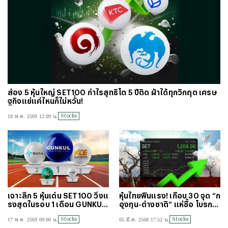
ส่อง 5 หุ้นใหญ่ SET100 กำไรสุทธิโต 5 ปีติด ฝ่าได้ทุกวิกฤต เศรษ
ฐกิจแย่แค่ไหนก็ไม่หวั่น!
Stocks
18 พ.ค. 2569 12:09 น.
เจาะลึก 5 หุ้นเด่น SET100 วิ่งแ
หุ้นไทยฟื้นแรง! เกือบ 30 จุด “ก
รงสุดในรอบ 1 เดือน GUNKUL
องทุน-ต่างชาติ” แห่ซื้อ โบรกฯ
มาเหนือบวกแรงสุด 48%
ชี้ราคายังถูก น่าสะสม
Stocks
Stocks
17 พ.ค. 2569 09:00 น.
05 มี.ค. 2568 17:52 น.