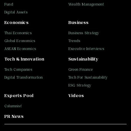
Fund
Wealth Management
Digital Assets
Economics
Business
Thai Economics
Business Strategy
Global Economics
Trends
ASEAN Economics
Executive Interviews
Tech & Innovation
Sustainability
Tech Companies
Green Finance
Digital Transformation
Tech For Sustainability
ESG Strategy
Experts Pool
Videos
Columnist
PR News