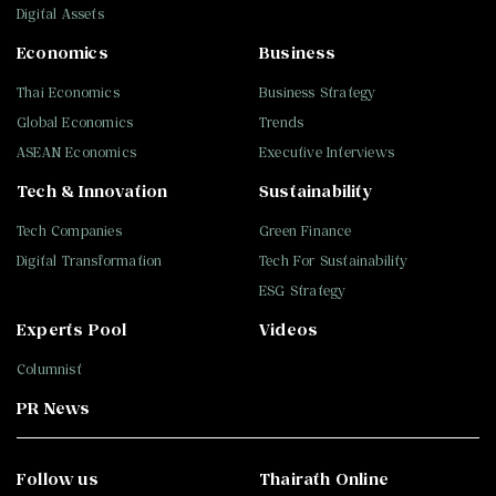
Digital Assets
Economics
Business
Thai Economics
Business Strategy
Global Economics
Trends
ASEAN Economics
Executive Interviews
Tech & Innovation
Sustainability
Tech Companies
Green Finance
Digital Transformation
Tech For Sustainability
ESG Strategy
Experts Pool
Videos
Columnist
PR News
Follow us
Thairath Online