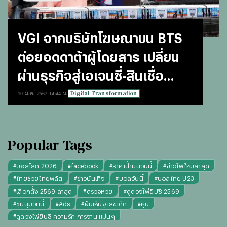
VGI จากบริษัทโฆษณาบน BTS
ต่อยอดดาต้าผู้โดยสาร เปลี่ยน
ผ่านธุรกิจสู่เอเจนซี่-สินเชื่อ
ดิจิทัล-ค้าปลีก
Digital Transformation
10 ม.ค. 2567 14:44 น.
Popular Tags
#
บอลโลก 2026
#
facebook
#
ราคาน้ำมันวันนี้
#
ข่าวไฟไหม้ล่าสุด
#
ไทยช่วยไทยพลัส
#
ข่าวบันเทิง
#
บอลวันนี้
#
บอลไทย U23
#
เลือกตั้ง 2569 ล่าสุด
#
ตรวจหวย
#
ดูดวงไพ่ยิปซี 2569
#
ชุมนุมวันนี้
#
Ads
#
ฝันเห็นงู เลขเด็ด
#
หุ้น
#
ดูดวงไพ่ยิปซี ความรัก การงาน แม่นๆ