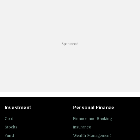
#
ไทยลีก
#
เจลีก
#
โปรแกรมฟุตบอล
#
ตารางคะแนนพรีเมียร์ลีก
#
ข่าวลิเวอร์พูล
#
โควิด-19
Sponsored
Investment
Personal Finance
Gold
Finance and Banking
Stocks
Insurance
Fund
Wealth Management