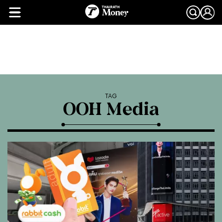
TAG
OOH Media