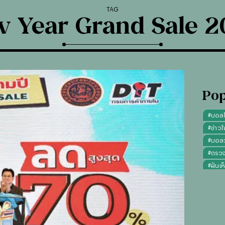
TAG
 Year Grand Sale 
Pop
#
บอล
#
ข่าวไ
#
บอลวั
#
ตรว
#
ฝันเห
#
ดูดว
#
"บุญ
#
ทรงผ
#
คาถา