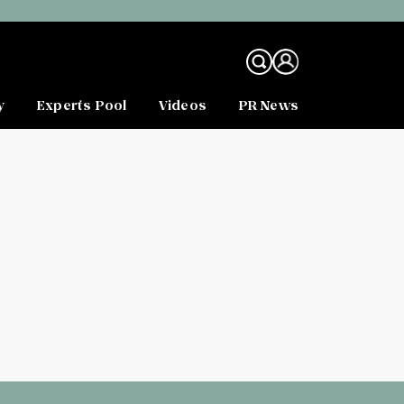
y
Experts Pool
Videos
PR News