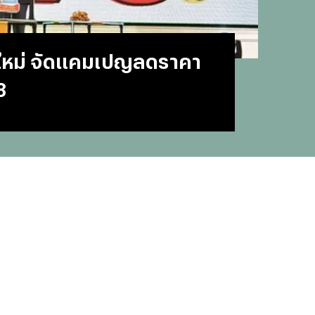
#
บทสว
#
แคปช
#
แปลภ
ีใหม่ จัดแคมเปญลดราคา
#
ราคา
#
Thai
3
#
ฟอนต
#
แคปชั
#
แคปช
#
บทส
#
ทีมช
#
คารา
#
Mirro
#
พรูเด
#
ลิเวอ
#
ข่าวก
#
บทสว
#
แมนย
#
วอลเ