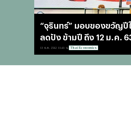
“จุรินทร์” มอบของขวัญป
ลดปัง ข้ามปี ถึง 12 ม.ค. 6
Thai Economics
13 ธ.ค. 2562 11:41 น.