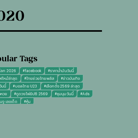
2020
ular Tags
โลก 2026
#
facebook
#
ราคาน้ำมันวันนี้
ฟไหม้ล่าสุด
#
ไทยช่วยไทยพลัส
#
ข่าวบันเทิง
นนี้
#
บอลไทย U23
#
เลือกตั้ง 2569 ล่าสุด
จหวย
#
ดูดวงไพ่ยิปซี 2569
#
ชุมนุมวันนี้
#
Ads
็นงู เลขเด็ด
#
หุ้น
งไพ่ยิปซี ความรัก การงาน แม่นๆ
ทันใจ" รับฝากไหว้ ตักบาตร ถวายสังฆทาน
#
ปีชง 2569
มผู้หญิง
#
ทรงผมชาย
#
วันธงชัย
#
พรรคประชาชน
เงินล้าน 9 จบ
#
ราคาทองรูปพรรณวันนี้