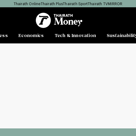
Thairath Online
Thairath Plus
Thairath Sport
Thairath TV
MIRROR
ess
Economics
Tech & Innovation
Sustainabilit