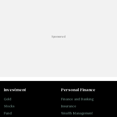
#
ไทยลีก
#
เจลีก
#
โปรแกรมฟุตบอล
#
ตารางคะแนนพรีเมียร์ลีก
#
ข่าวลิเวอร์พูล
#
โควิด-19
Sponsored
Investment
Personal Finance
Gold
Finance and Banking
Stocks
Insurance
Fund
Wealth Management