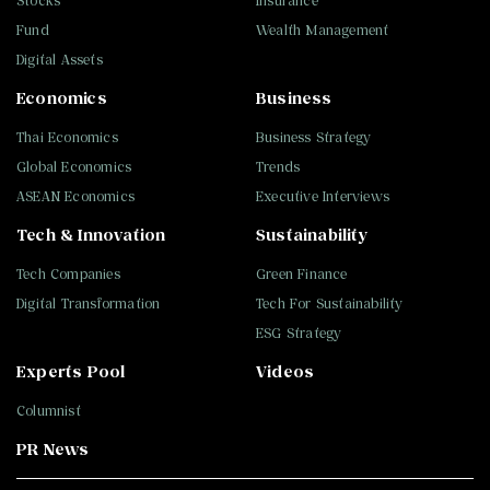
Stocks
Insurance
Fund
Wealth Management
Digital Assets
Economics
Business
Thai Economics
Business Strategy
Global Economics
Trends
ASEAN Economics
Executive Interviews
Tech & Innovation
Sustainability
Tech Companies
Green Finance
Digital Transformation
Tech For Sustainability
ESG Strategy
Experts Pool
Videos
Columnist
PR News