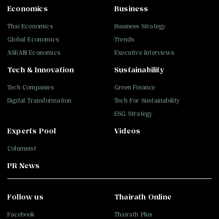
Economics
Business
Thai Economics
Business Strategy
Global Economics
Trends
ASEAN Economics
Executive Interviews
Tech & Innovation
Sustainability
Tech Companies
Green Finance
Digital Transformation
Tech For Sustainability
ESG Strategy
Experts Pool
Videos
Columnist
PR News
Follow us
Thairath Online
Facebook
Thairath Plus