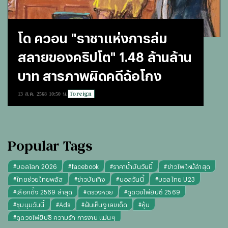
โด ควอน "ราชาแห่งการล่ม
สลายของคริปโต" 1.48 ล้านล้าน
บาท สารภาพผิดคดีฉ้อโกง
foreign
13 ส.ค. 2568 10:50 น.
Popular Tags
#
บอลโลก 2026
#
facebook
#
ราคาน้ำมันวันนี้
#
ข่าวไฟไหม้ล่าสุด
#
ไทยช่วยไทยพลัส
#
ข่าวบันเทิง
#
บอลวันนี้
#
บอลไทย U23
#
เลือกตั้ง 2569 ล่าสุด
#
ตรวจหวย
#
ดูดวงไพ่ยิปซี 2569
#
ชุมนุมวันนี้
#
Ads
#
ฝันเห็นงู เลขเด็ด
#
หุ้น
#
ดูดวงไพ่ยิปซี ความรัก การงาน แม่นๆ