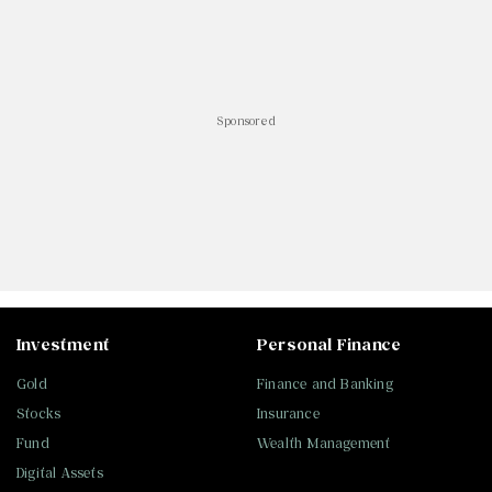
Sponsored
Investment
Personal Finance
Gold
Finance and Banking
Stocks
Insurance
Fund
Wealth Management
Digital Assets