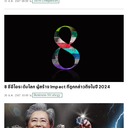
Tech Companies
31 ธ.ค. 2567 08:00 น.
#
ไทยลีก
#
เจลีก
#
โปรแกรมฟุตบอล
#
ตารางคะแนนพรีเมียร์ลีก
#
ข่าวลิเวอร์พูล
#
โควิด-19
8 ซีอีโอระดับโลก ผู้สร้าง Impact ที่ถูกกล่าวถึงในปี 2024
Business Strategy
30 ธ.ค. 2567 10:00 น.