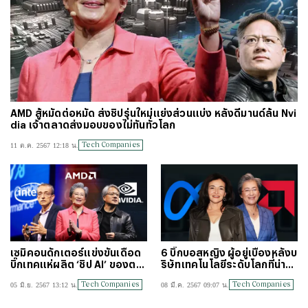
AMD สู้หมัดต่อหมัด ส่งชิปรุ่นใหม่แย่งส่วนแบ่ง หลังดีมานด์ล้น Nvi
dia เจ้าตลาดส่งมอบของไม่ทันทั่วโลก
Tech Companies
11 ต.ค. 2567 12:18 น.
เซมิคอนดักเตอร์แข่งขันเดือด
6 บิ๊กบอสหญิง ผู้อยู่เบื้องหลังบ
บิ๊กเทคแห่ผลิต ‘ชิป AI’ ของตนเ
ริษัทเทคโนโลยีระดับโลกที่น่าจั
อง Intel ไล่ตาม AMD เขย่า Nvi
บตา
Tech Companies
Tech Companies
05 มิ.ย. 2567 13:12 น.
08 มี.ค. 2567 09:07 น.
dia