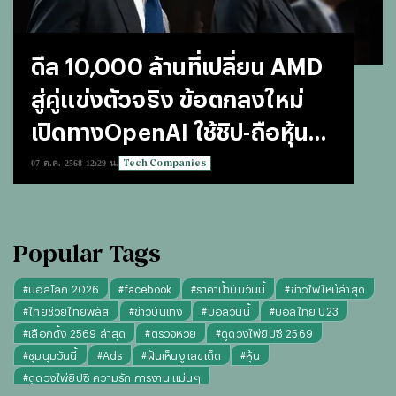
ดีล 10,000 ล้านที่เปลี่ยน AMD
สู่คู่แข่งตัวจริง ข้อตกลงใหม่
เปิดทางOpenAI ใช้ชิป-ถือหุ้น
สูงสุด 10%
Tech Companies
07 ต.ค. 2568 12:29 น.
Popular Tags
#
บอลโลก 2026
#
facebook
#
ราคาน้ำมันวันนี้
#
ข่าวไฟไหม้ล่าสุด
#
ไทยช่วยไทยพลัส
#
ข่าวบันเทิง
#
บอลวันนี้
#
บอลไทย U23
#
เลือกตั้ง 2569 ล่าสุด
#
ตรวจหวย
#
ดูดวงไพ่ยิปซี 2569
#
ชุมนุมวันนี้
#
Ads
#
ฝันเห็นงู เลขเด็ด
#
หุ้น
#
ดูดวงไพ่ยิปซี ความรัก การงาน แม่นๆ