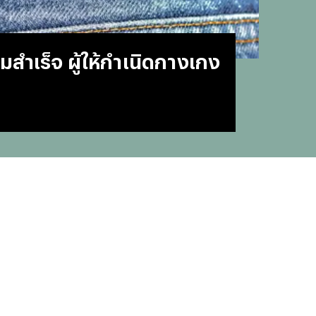
#
บทสว
#
แคปช
#
แปลภ
ามสำเร็จ ผู้ให้กำเนิดกางเกง
#
ราคา
#
Thai
#
ฟอนต
#
แคปชั
#
แคปช
#
บทส
#
ทีมช
#
คารา
#
Mirro
#
พรูเด
#
ลิเวอ
#
ข่าวก
#
บทสว
#
แมนย
#
วอลเ