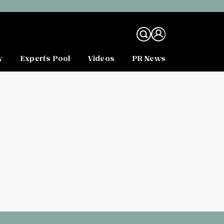
y
Experts Pool
Videos
PR News