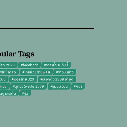
ular Tags
โลก 2026
#
facebook
#
ราคาน้ำมันวันนี้
ฟไหม้ล่าสุด
#
ไทยช่วยไทยพลัส
#
ข่าวบันเทิง
นนี้
#
บอลไทย U23
#
เลือกตั้ง 2569 ล่าสุด
จหวย
#
ดูดวงไพ่ยิปซี 2569
#
ชุมนุมวันนี้
#
Ads
็นงู เลขเด็ด
#
หุ้น
งไพ่ยิปซี ความรัก การงาน แม่นๆ
ทันใจ" รับฝากไหว้ ตักบาตร ถวายสังฆทาน
#
ปีชง 2569
มผู้หญิง
#
ทรงผมชาย
#
วันธงชัย
#
พรรคประชาชน
เงินล้าน 9 จบ
#
ราคาทองรูปพรรณวันนี้