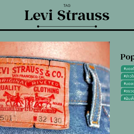
TAG
Levi Strauss
Pop
#
บอล
#
ข่าวไ
#
บอลวั
#
ตรว
#
ฝันเห
#
ดูดว
#
"บุญ
#
ทรงผ
#
คาถา