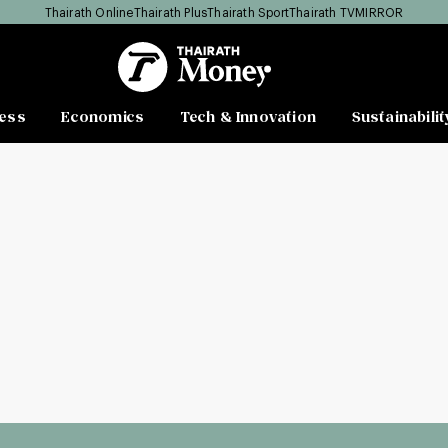
Thairath Online
Thairath Plus
Thairath Sport
Thairath TV
MIRROR
ess
Economics
Tech & Innovation
Sustainabilit