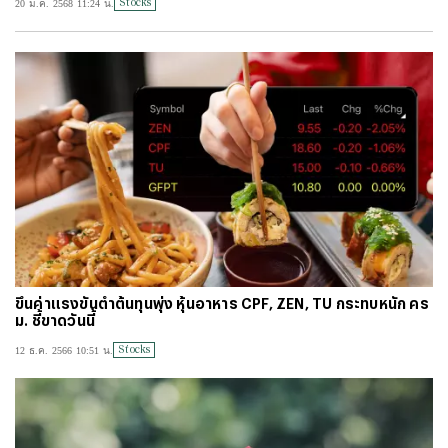
Stocks
20 ม.ค. 2568 11:24 น.
#
ไทยลีก
#
เจลีก
#
โปรแกรมฟุตบอล
#
ตารางคะแนนพรีเมียร์ลีก
#
ข่าวลิเวอร์พูล
#
โควิด-19
ขึ้นค่าแรงขั้นต่ำต้นทุนพุ่ง หุ้นอาหาร CPF, ZEN, TU กระทบหนัก คร
ม. ชี้ขาดวันนี้
Stocks
12 ธ.ค. 2566 10:51 น.