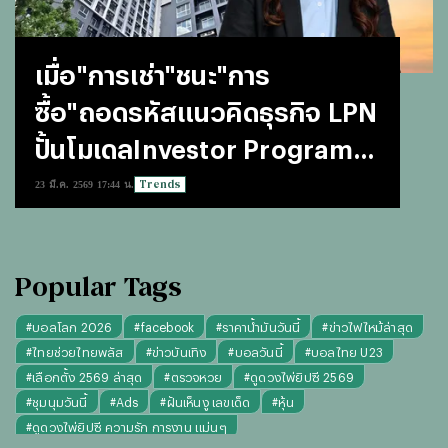
เมื่อ"การเช่า"ชนะ"การ
ซื้อ"ถอดรหัสแนวคิดธุรกิจ LPN
ปั้นโมเดลInvestor Program
สำหรับนักลงทุนรุ่นใหม่
Trends
23 มี.ค. 2569 17:44 น.
Popular Tags
#
บอลโลก 2026
#
facebook
#
ราคาน้ำมันวันนี้
#
ข่าวไฟไหม้ล่าสุด
#
ไทยช่วยไทยพลัส
#
ข่าวบันเทิง
#
บอลวันนี้
#
บอลไทย U23
#
เลือกตั้ง 2569 ล่าสุด
#
ตรวจหวย
#
ดูดวงไพ่ยิปซี 2569
#
ชุมนุมวันนี้
#
Ads
#
ฝันเห็นงู เลขเด็ด
#
หุ้น
#
ดูดวงไพ่ยิปซี ความรัก การงาน แม่นๆ