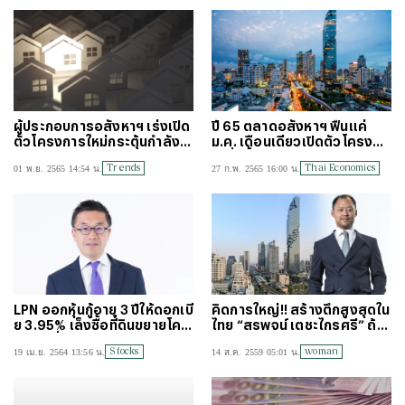
ผู้ประกอบการอสังหาฯ เร่งเปิด
ปี 65 ตลาดอสังหาฯ ฟื้นแค่
ตัวโครงการใหม่กระตุ้นกำลังซื้
ม.ค. เดือนเดียวเปิดตัวโครงกา
อโค้งสุดท้ายปี 65
รเพิ่มขึ้น 441%
Trends
Thai Economics
01 พ.ย. 2565 14:54 น.
27 ก.พ. 2565 16:00 น.
LPN ออกหุ้นกู้อายุ 3 ปีให้ดอกเบี้
คิดการใหญ่!! สร้างตึกสูงสุดใน
ย 3.95% เล็งซื้อที่ดินขยายโคร
ไทย “สรพจน์ เตชะไกรศรี” ถ้าไ
งการเพิ่ม
ม่สุดไม่ใช่เรา
Stocks
woman
19 เม.ย. 2564 13:56 น.
14 ส.ค. 2559 05:01 น.