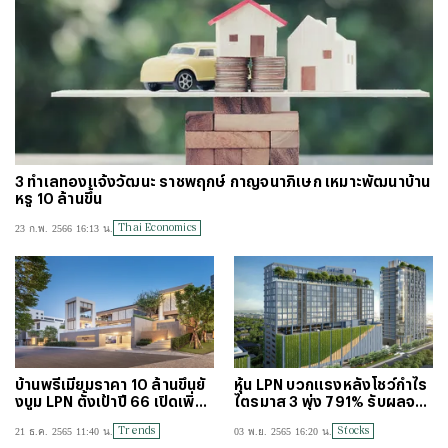
3 ทำเลทองแจ้งวัฒนะ ราชพฤกษ์ กาญจนาภิเษก เหมาะพัฒนาบ้าน
หรู 10 ล้านขึ้น
Thai Economics
23 ก.พ. 2566 16:13 น.
บ้านพรีเมียมราคา 10 ล้านขึ้นยั
หุ้น LPN บวกแรงหลังโชว์กำไร
งบูม LPN ตั้งเป้าปี 66 เปิดเพิ่ม
ไตรมาส 3 พุ่ง 791% รับผลจาก
5 โครงการ
ยอดขายคอนโดและเช่าสำนักง
Trends
Stocks
21 ธ.ค. 2565 11:40 น.
03 พ.ย. 2565 16:20 น.
านโตแรง