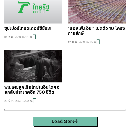
ซุปเปอร์เทรดเดอร์ซีซัน3!!
"แอล.พี.เอ็น." เปิดตัว 10 โครง
การยักษ์
04 ส.ค. 2559 05:01 น.
12 ม.ค. 2559 05:05 น.
พม.เผยลูกเรือไทยในอินโดฯ จ่
อกลับประเทศอีก 750 ชีวิต
25 มี.ค. 2558 17:32 น.
Load More