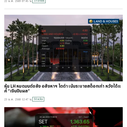
Trends
22 ม.ค. 2569 07:45 น.
#
ไทยลีก
#
เจลีก
#
โปรแกรมฟุตบอล
#
ตารางคะแนนพรีเมียร์ลีก
#
ข่าวลิเวอร์พูล
#
โควิด-19
หุ้น LH หมดมนต์ขลัง อสังหาฯ โตต่ำ เน้นระบายสต็อกเก่า หวังได้แ
ค่ “เงินปันผล”
Stocks
23 ม.ค. 2568 12:47 น.